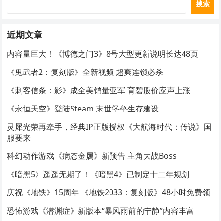
搜索
近期文章
内容量巨大！《博德之门3》8号大型更新说明长达48页
《鬼武者2：复刻版》全新视频 超爽连锁必杀
《刺客信条：影》成全美销量亚军 育碧股价应声上涨
《永恒天空》登陆Steam 末世堡垒生存建设
灵犀光荣再牵手，经典IP正版授权《大航海时代：传说》国
服要来
科幻动作游戏《病态金属》新预告 主角大战Boss
《暗黑5》遥遥无期了！《暗黑4》已制定十二年规划
庆祝《地铁》15周年 《地铁2033：复刻版》48小时免费领
恐怖游戏《潜渊症》新版本“暴风雨前的宁静”内容丰富