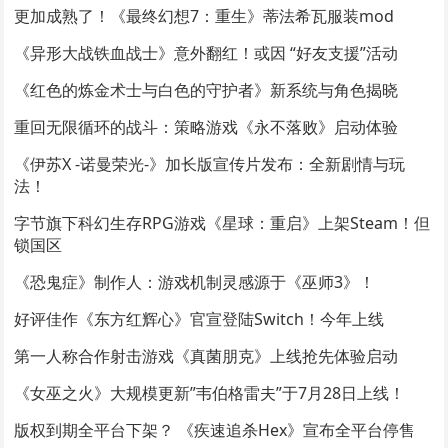
更加成熟了！《最终幻想7：重生》蒂法希瓦服装mod
《异形大战铁血战士》意外翻红！或因 “好友支援”活动
《红色的炼金术士与白色的守护者》新系统与角色揭晓
重回无限循环的战斗：策略游戏《永不落败》启动体验
《伊苏X -诺曼荣光-》加长版宣传片发布：全新剧情与玩
法！
字节旗下科幻生存RPG游戏《星球：重启》上架Steam！但
锁国区
《恐鬼症》制作人：游戏机制灵感源于《巫师3》！
好评佳作《东方红辉心》官宣登陆Switch！今年上线
第一人称合作射击游戏《真菌朋克》上线抢先体验启动
《女巫之火》大规模更新”韦伯格雷夫”于7月28日上线！
版权到期全平台下架？ 《疾速追杀Hex》宣布全平台停售