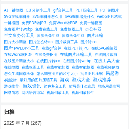
AI一键抠图
GIF分割小工具
gif合并工具
PDF压缩工具
PDF转图片
SVG在线编辑器
SVG编辑器怎么用
SVG编辑器是什么
webp图片格式
一键抠图
免费PDF转JPG
免费Word转PDF
免费一键抠图
办公神器
免费图片转webp
免费在线工具
免费抠图工具
半文鱼办公工具
图片压缩
国庆头像生成
国旗头像生成
图片大小调整
图片怎么转ico
图片裁剪工具
图片转ico
图片转WEBP小工具
在线gif合并
在线PDF转JPG
在线SVG编辑器
在线图片压缩工具
在线Word转PDF
在线免费抠图
在线图片裁剪
在线工具大全
在线图片调整大小
在线图片转ico
在线图片转webp
在线抠图
在线抠图工具
在线智能扣图
在线智能抠图
在线视频倒放
易起游
怎么生成国旗头像
怎么调整图片的尺寸大小
批量图片压缩
游戏
游戏大全
游戏推荐
易起游·
最好用的图片压缩工具
游戏资讯
游戏推荐·
简称释义工具
缩写是什么意思
网络用语缩写
网络简称
网络语言缩写
视频倒放工具
视频倒放软件
归档
2025 年 7 月
(267)