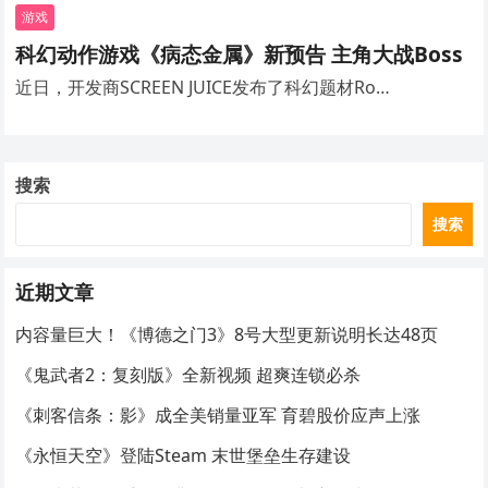
游戏
科幻动作游戏《病态金属》新预告 主角大战Boss
近日，开发商SCREEN JUICE发布了科幻题材Ro…
搜索
搜索
近期文章
内容量巨大！《博德之门3》8号大型更新说明长达48页
《鬼武者2：复刻版》全新视频 超爽连锁必杀
《刺客信条：影》成全美销量亚军 育碧股价应声上涨
《永恒天空》登陆Steam 末世堡垒生存建设