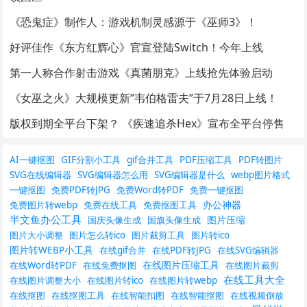
《恐鬼症》制作人：游戏机制灵感源于《巫师3》！
好评佳作《东方红辉心》官宣登陆Switch！今年上线
第一人称合作射击游戏《真菌朋克》上线抢先体验启动
《女巫之火》大规模更新”韦伯格雷夫”于7月28日上线！
版权到期全平台下架？ 《疾速追杀Hex》宣布全平台停售
AI一键抠图
GIF分割小工具
gif合并工具
PDF压缩工具
PDF转图片
SVG在线编辑器
SVG编辑器怎么用
SVG编辑器是什么
webp图片格式
一键抠图
免费PDF转JPG
免费Word转PDF
免费一键抠图
办公神器
免费图片转webp
免费在线工具
免费抠图工具
半文鱼办公工具
图片压缩
国庆头像生成
国旗头像生成
图片大小调整
图片怎么转ico
图片裁剪工具
图片转ico
图片转WEBP小工具
在线gif合并
在线PDF转JPG
在线SVG编辑器
在线图片压缩工具
在线Word转PDF
在线免费抠图
在线图片裁剪
在线工具大全
在线图片调整大小
在线图片转ico
在线图片转webp
在线抠图
在线抠图工具
在线智能扣图
在线智能抠图
在线视频倒放