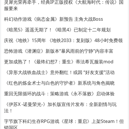
灵犀光荣再牵手，经典IP正版授权《大航海时代：传说》国
服要来
科幻动作游戏《病态金属》新预告 主角大战Boss
《暗黑5》遥遥无期了！《暗黑4》已制定十二年规划
庆祝《地铁》15周年 《地铁2033：复刻版》48小时免费领
恐怖游戏《潜渊症》新版本“暴风雨前的宁静”内容丰富
更加成熟了！《最终幻想7：重生》蒂法希瓦服装mod
《异形大战铁血战士》意外翻红！或因 “好友支援”活动
《红色的炼金术士与白色的守护者》新系统与角色揭晓
重回无限循环的战斗：策略游戏《永不落败》启动体验
《伊苏X -诺曼荣光-》加长版宣传片发布：全新剧情与玩
法！
字节旗下科幻生存RPG游戏《星球：重启》上架Steam！但
锁国区