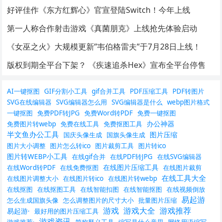
好评佳作《东方红辉心》官宣登陆Switch！今年上线
第一人称合作射击游戏《真菌朋克》上线抢先体验启动
《女巫之火》大规模更新”韦伯格雷夫”于7月28日上线！
版权到期全平台下架？ 《疾速追杀Hex》宣布全平台停售
AI一键抠图
GIF分割小工具
gif合并工具
PDF压缩工具
PDF转图片
SVG在线编辑器
SVG编辑器怎么用
SVG编辑器是什么
webp图片格式
一键抠图
免费PDF转JPG
免费Word转PDF
免费一键抠图
办公神器
免费图片转webp
免费在线工具
免费抠图工具
半文鱼办公工具
图片压缩
国庆头像生成
国旗头像生成
图片大小调整
图片怎么转ico
图片裁剪工具
图片转ico
图片转WEBP小工具
在线gif合并
在线PDF转JPG
在线SVG编辑器
在线图片压缩工具
在线Word转PDF
在线免费抠图
在线图片裁剪
在线工具大全
在线图片调整大小
在线图片转ico
在线图片转webp
在线抠图
在线抠图工具
在线智能扣图
在线智能抠图
在线视频倒放
易起游
怎么生成国旗头像
怎么调整图片的尺寸大小
批量图片压缩
游戏
游戏大全
游戏推荐
易起游·
最好用的图片压缩工具
游戏资讯
游戏推荐·
简称释义工具
缩写是什么意思
网络用语缩写