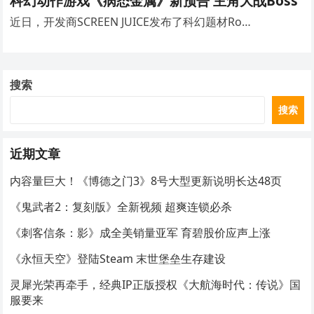
科幻动作游戏《病态金属》新预告 主角大战Boss
近日，开发商SCREEN JUICE发布了科幻题材Ro…
搜索
搜索
近期文章
内容量巨大！《博德之门3》8号大型更新说明长达48页
《鬼武者2：复刻版》全新视频 超爽连锁必杀
《刺客信条：影》成全美销量亚军 育碧股价应声上涨
《永恒天空》登陆Steam 末世堡垒生存建设
灵犀光荣再牵手，经典IP正版授权《大航海时代：传说》国
服要来