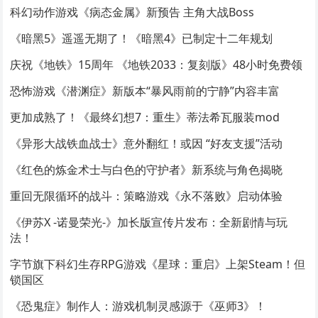
科幻动作游戏《病态金属》新预告 主角大战Boss
《暗黑5》遥遥无期了！《暗黑4》已制定十二年规划
庆祝《地铁》15周年 《地铁2033：复刻版》48小时免费领
恐怖游戏《潜渊症》新版本“暴风雨前的宁静”内容丰富
更加成熟了！《最终幻想7：重生》蒂法希瓦服装mod
《异形大战铁血战士》意外翻红！或因 “好友支援”活动
《红色的炼金术士与白色的守护者》新系统与角色揭晓
重回无限循环的战斗：策略游戏《永不落败》启动体验
《伊苏X -诺曼荣光-》加长版宣传片发布：全新剧情与玩
法！
字节旗下科幻生存RPG游戏《星球：重启》上架Steam！但
锁国区
《恐鬼症》制作人：游戏机制灵感源于《巫师3》！