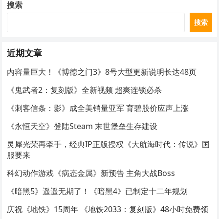
搜索
搜索
近期文章
内容量巨大！《博德之门3》8号大型更新说明长达48页
《鬼武者2：复刻版》全新视频 超爽连锁必杀
《刺客信条：影》成全美销量亚军 育碧股价应声上涨
《永恒天空》登陆Steam 末世堡垒生存建设
灵犀光荣再牵手，经典IP正版授权《大航海时代：传说》国
服要来
科幻动作游戏《病态金属》新预告 主角大战Boss
《暗黑5》遥遥无期了！《暗黑4》已制定十二年规划
庆祝《地铁》15周年 《地铁2033：复刻版》48小时免费领