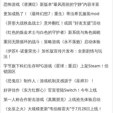
恐怖游戏《潜渊症》新版本“暴风雨前的宁静”内容丰富
更加成熟了！《最终幻想7：重生》蒂法希瓦服装mod
《异形大战铁血战士》意外翻红！或因 “好友支援”活动
《红色的炼金术士与白色的守护者》新系统与角色揭晓
重回无限循环的战斗：策略游戏《永不落败》启动体验
《伊苏X -诺曼荣光-》加长版宣传片发布：全新剧情与玩
法！
字节旗下科幻生存RPG游戏《星球：重启》上架Steam！但
锁国区
《恐鬼症》制作人：游戏机制灵感源于《巫师3》！
好评佳作《东方红辉心》官宣登陆Switch！今年上线
第一人称合作射击游戏《真菌朋克》上线抢先体验启动
《女巫之火》大规模更新”韦伯格雷夫”于7月28日上线！