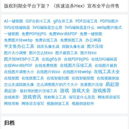
版权到期全平台下架？ 《疾速追杀Hex》宣布全平台停售
AI一键抠图
GIF分割小工具
gif合并工具
PDF压缩工具
PDF转图片
SVG在线编辑器
SVG编辑器怎么用
SVG编辑器是什么
webp图片格式
一键抠图
免费PDF转JPG
免费Word转PDF
免费一键抠图
办公神器
免费图片转webp
免费在线工具
免费抠图工具
半文鱼办公工具
图片压缩
国庆头像生成
国旗头像生成
图片大小调整
图片怎么转ico
图片裁剪工具
图片转ico
图片转WEBP小工具
在线gif合并
在线PDF转JPG
在线SVG编辑器
在线图片压缩工具
在线Word转PDF
在线免费抠图
在线图片裁剪
在线工具大全
在线图片调整大小
在线图片转ico
在线图片转webp
在线抠图
在线抠图工具
在线智能扣图
在线智能抠图
在线视频倒放
易起游
怎么生成国旗头像
怎么调整图片的尺寸大小
批量图片压缩
游戏
游戏大全
游戏推荐
易起游·
最好用的图片压缩工具
游戏资讯
游戏推荐·
简称释义工具
缩写是什么意思
网络用语缩写
网络简称
网络语言缩写
视频倒放工具
视频倒放软件
归档