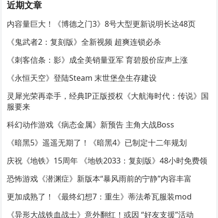
近期文章
内容量巨大！《博德之门3》8号大型更新说明长达48页
《鬼武者2：复刻版》全新视频 超爽连锁必杀
《刺客信条：影》成全美销量亚军 育碧股价应声上涨
《永恒天空》登陆Steam 末世堡垒生存建设
灵犀光荣再牵手，经典IP正版授权《大航海时代：传说》国
服要来
科幻动作游戏《病态金属》新预告 主角大战Boss
《暗黑5》遥遥无期了！《暗黑4》已制定十二年规划
庆祝《地铁》15周年 《地铁2033：复刻版》48小时免费领
恐怖游戏《潜渊症》新版本“暴风雨前的宁静”内容丰富
更加成熟了！《最终幻想7：重生》蒂法希瓦服装mod
《异形大战铁血战士》意外翻红！或因 “好友支援”活动