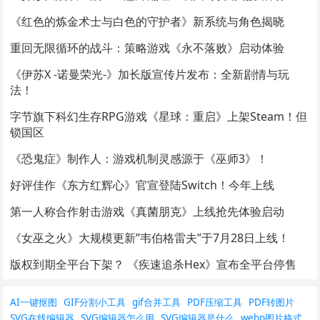
《红色的炼金术士与白色的守护者》新系统与角色揭晓
重回无限循环的战斗：策略游戏《永不落败》启动体验
《伊苏X -诺曼荣光-》加长版宣传片发布：全新剧情与玩
法！
字节旗下科幻生存RPG游戏《星球：重启》上架Steam！但
锁国区
《恐鬼症》制作人：游戏机制灵感源于《巫师3》！
好评佳作《东方红辉心》官宣登陆Switch！今年上线
第一人称合作射击游戏《真菌朋克》上线抢先体验启动
《女巫之火》大规模更新”韦伯格雷夫”于7月28日上线！
版权到期全平台下架？ 《疾速追杀Hex》宣布全平台停售
AI一键抠图
GIF分割小工具
gif合并工具
PDF压缩工具
PDF转图片
SVG在线编辑器
SVG编辑器怎么用
SVG编辑器是什么
webp图片格式