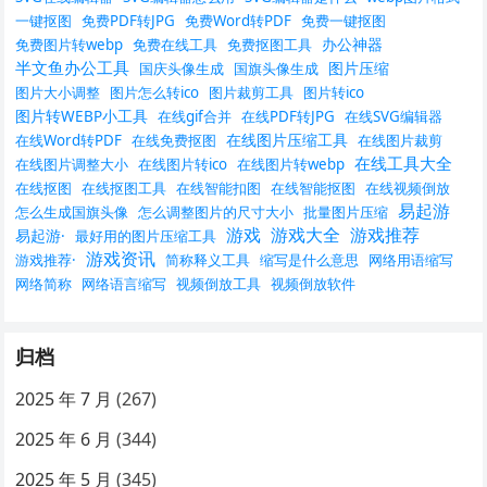
一键抠图
免费PDF转JPG
免费Word转PDF
免费一键抠图
办公神器
免费图片转webp
免费在线工具
免费抠图工具
半文鱼办公工具
图片压缩
国庆头像生成
国旗头像生成
图片大小调整
图片怎么转ico
图片裁剪工具
图片转ico
图片转WEBP小工具
在线gif合并
在线PDF转JPG
在线SVG编辑器
在线图片压缩工具
在线Word转PDF
在线免费抠图
在线图片裁剪
在线工具大全
在线图片调整大小
在线图片转ico
在线图片转webp
在线抠图
在线抠图工具
在线智能扣图
在线智能抠图
在线视频倒放
易起游
怎么生成国旗头像
怎么调整图片的尺寸大小
批量图片压缩
游戏
游戏大全
游戏推荐
易起游·
最好用的图片压缩工具
游戏资讯
游戏推荐·
简称释义工具
缩写是什么意思
网络用语缩写
网络简称
网络语言缩写
视频倒放工具
视频倒放软件
归档
2025 年 7 月
(267)
2025 年 6 月
(344)
2025 年 5 月
(345)