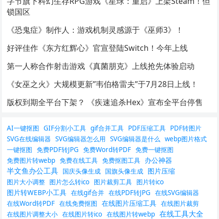
字节旗下科幻生存RPG游戏《星球：重启》上架Steam！但
锁国区
《恐鬼症》制作人：游戏机制灵感源于《巫师3》！
好评佳作《东方红辉心》官宣登陆Switch！今年上线
第一人称合作射击游戏《真菌朋克》上线抢先体验启动
《女巫之火》大规模更新”韦伯格雷夫”于7月28日上线！
版权到期全平台下架？ 《疾速追杀Hex》宣布全平台停售
AI一键抠图
GIF分割小工具
gif合并工具
PDF压缩工具
PDF转图片
SVG在线编辑器
SVG编辑器怎么用
SVG编辑器是什么
webp图片格式
一键抠图
免费PDF转JPG
免费Word转PDF
免费一键抠图
办公神器
免费图片转webp
免费在线工具
免费抠图工具
半文鱼办公工具
图片压缩
国庆头像生成
国旗头像生成
图片大小调整
图片怎么转ico
图片裁剪工具
图片转ico
图片转WEBP小工具
在线gif合并
在线PDF转JPG
在线SVG编辑器
在线图片压缩工具
在线Word转PDF
在线免费抠图
在线图片裁剪
在线工具大全
在线图片调整大小
在线图片转ico
在线图片转webp