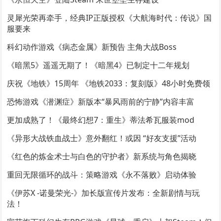
灵犀光荣再牵手，经典IP正版授权《大航海时代：传说》国
服要来
科幻动作游戏《病态金属》新预告 主角大战Boss
《暗黑5》遥遥无期了！《暗黑4》已制定十二年规划
庆祝《地铁》15周年 《地铁2033：复刻版》48小时免费领
恐怖游戏《潜渊症》新版本“暴风雨前的宁静”内容丰富
更加成熟了！《最终幻想7：重生》蒂法希瓦服装mod
《异形大战铁血战士》意外翻红！或因 “好友支援”活动
《红色的炼金术士与白色的守护者》新系统与角色揭晓
重回无限循环的战斗：策略游戏《永不落败》启动体验
《伊苏X -诺曼荣光-》加长版宣传片发布：全新剧情与玩
法！