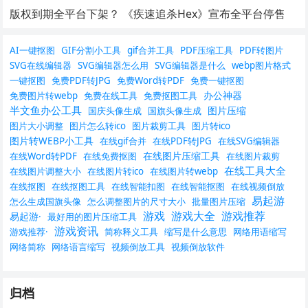
版权到期全平台下架？ 《疾速追杀Hex》宣布全平台停售
AI一键抠图
GIF分割小工具
gif合并工具
PDF压缩工具
PDF转图片
SVG在线编辑器
SVG编辑器怎么用
SVG编辑器是什么
webp图片格式
一键抠图
免费PDF转JPG
免费Word转PDF
免费一键抠图
办公神器
免费图片转webp
免费在线工具
免费抠图工具
半文鱼办公工具
图片压缩
国庆头像生成
国旗头像生成
图片大小调整
图片怎么转ico
图片裁剪工具
图片转ico
图片转WEBP小工具
在线gif合并
在线PDF转JPG
在线SVG编辑器
在线图片压缩工具
在线Word转PDF
在线免费抠图
在线图片裁剪
在线工具大全
在线图片调整大小
在线图片转ico
在线图片转webp
在线抠图
在线抠图工具
在线智能扣图
在线智能抠图
在线视频倒放
易起游
怎么生成国旗头像
怎么调整图片的尺寸大小
批量图片压缩
游戏
游戏大全
游戏推荐
易起游·
最好用的图片压缩工具
游戏资讯
游戏推荐·
简称释义工具
缩写是什么意思
网络用语缩写
网络简称
网络语言缩写
视频倒放工具
视频倒放软件
归档