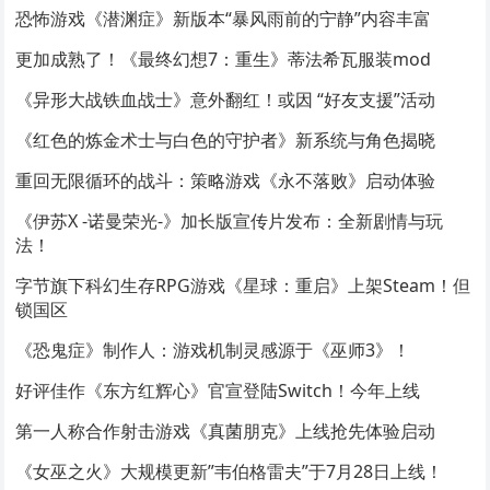
恐怖游戏《潜渊症》新版本“暴风雨前的宁静”内容丰富
更加成熟了！《最终幻想7：重生》蒂法希瓦服装mod
《异形大战铁血战士》意外翻红！或因 “好友支援”活动
《红色的炼金术士与白色的守护者》新系统与角色揭晓
重回无限循环的战斗：策略游戏《永不落败》启动体验
《伊苏X -诺曼荣光-》加长版宣传片发布：全新剧情与玩
法！
字节旗下科幻生存RPG游戏《星球：重启》上架Steam！但
锁国区
《恐鬼症》制作人：游戏机制灵感源于《巫师3》！
好评佳作《东方红辉心》官宣登陆Switch！今年上线
第一人称合作射击游戏《真菌朋克》上线抢先体验启动
《女巫之火》大规模更新”韦伯格雷夫”于7月28日上线！