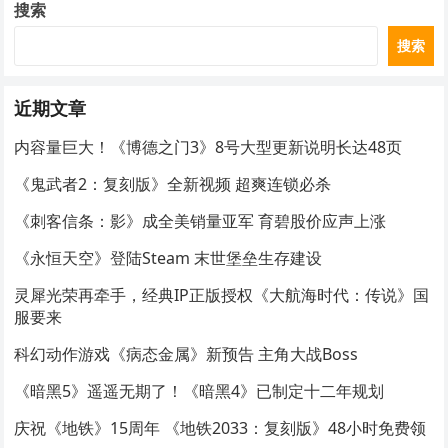
搜索
搜索
近期文章
内容量巨大！《博德之门3》8号大型更新说明长达48页
《鬼武者2：复刻版》全新视频 超爽连锁必杀
《刺客信条：影》成全美销量亚军 育碧股价应声上涨
《永恒天空》登陆Steam 末世堡垒生存建设
灵犀光荣再牵手，经典IP正版授权《大航海时代：传说》国
服要来
科幻动作游戏《病态金属》新预告 主角大战Boss
《暗黑5》遥遥无期了！《暗黑4》已制定十二年规划
庆祝《地铁》15周年 《地铁2033：复刻版》48小时免费领