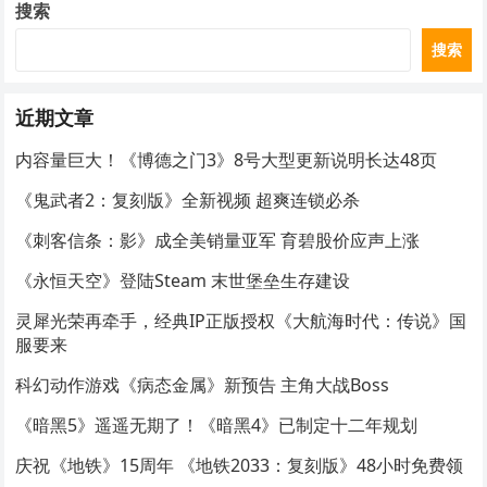
搜索
搜索
近期文章
内容量巨大！《博德之门3》8号大型更新说明长达48页
《鬼武者2：复刻版》全新视频 超爽连锁必杀
《刺客信条：影》成全美销量亚军 育碧股价应声上涨
《永恒天空》登陆Steam 末世堡垒生存建设
灵犀光荣再牵手，经典IP正版授权《大航海时代：传说》国
服要来
科幻动作游戏《病态金属》新预告 主角大战Boss
《暗黑5》遥遥无期了！《暗黑4》已制定十二年规划
庆祝《地铁》15周年 《地铁2033：复刻版》48小时免费领