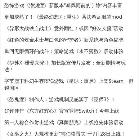
恐怖游戏《潜渊症》新版本“暴风雨前的宁静”内容丰富
更加成熟了！《最终幻想7：重生》蒂法希瓦服装mod
《异形大战铁血战士》意外翻红！或因 “好友支援”活动
《红色的炼金术士与白色的守护者》新系统与角色揭晓
重回无限循环的战斗：策略游戏《永不落败》启动体验
《伊苏X -诺曼荣光-》加长版宣传片发布：全新剧情与玩
法！
字节旗下科幻生存RPG游戏《星球：重启》上架Steam！但
锁国区
《恐鬼症》制作人：游戏机制灵感源于《巫师3》！
好评佳作《东方红辉心》官宣登陆Switch！今年上线
第一人称合作射击游戏《真菌朋克》上线抢先体验启动
《女巫之火》大规模更新”韦伯格雷夫”于7月28日上线！