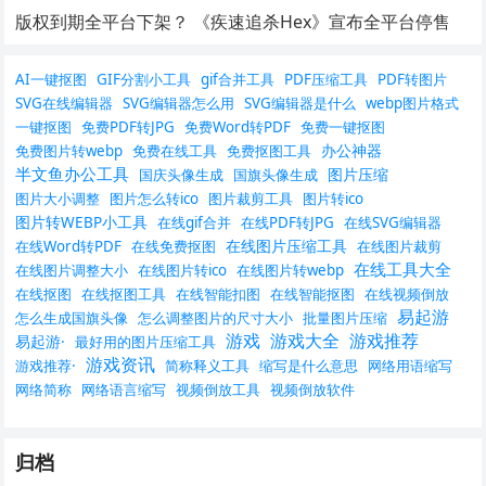
版权到期全平台下架？ 《疾速追杀Hex》宣布全平台停售
AI一键抠图
GIF分割小工具
gif合并工具
PDF压缩工具
PDF转图片
SVG在线编辑器
SVG编辑器怎么用
SVG编辑器是什么
webp图片格式
一键抠图
免费PDF转JPG
免费Word转PDF
免费一键抠图
办公神器
免费图片转webp
免费在线工具
免费抠图工具
半文鱼办公工具
图片压缩
国庆头像生成
国旗头像生成
图片大小调整
图片怎么转ico
图片裁剪工具
图片转ico
图片转WEBP小工具
在线gif合并
在线PDF转JPG
在线SVG编辑器
在线图片压缩工具
在线Word转PDF
在线免费抠图
在线图片裁剪
在线工具大全
在线图片调整大小
在线图片转ico
在线图片转webp
在线抠图
在线抠图工具
在线智能扣图
在线智能抠图
在线视频倒放
易起游
怎么生成国旗头像
怎么调整图片的尺寸大小
批量图片压缩
游戏
游戏大全
游戏推荐
易起游·
最好用的图片压缩工具
游戏资讯
游戏推荐·
简称释义工具
缩写是什么意思
网络用语缩写
网络简称
网络语言缩写
视频倒放工具
视频倒放软件
归档