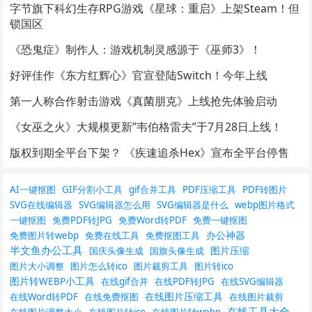
字节旗下科幻生存RPG游戏《星球：重启》上架Steam！但
锁国区
《恐鬼症》制作人：游戏机制灵感源于《巫师3》！
好评佳作《东方红辉心》官宣登陆Switch！今年上线
第一人称合作射击游戏《真菌朋克》上线抢先体验启动
《女巫之火》大规模更新”韦伯格雷夫”于7月28日上线！
版权到期全平台下架？ 《疾速追杀Hex》宣布全平台停售
AI一键抠图
GIF分割小工具
gif合并工具
PDF压缩工具
PDF转图片
SVG在线编辑器
SVG编辑器怎么用
SVG编辑器是什么
webp图片格式
一键抠图
免费PDF转JPG
免费Word转PDF
免费一键抠图
办公神器
免费图片转webp
免费在线工具
免费抠图工具
半文鱼办公工具
图片压缩
国庆头像生成
国旗头像生成
图片大小调整
图片怎么转ico
图片裁剪工具
图片转ico
图片转WEBP小工具
在线gif合并
在线PDF转JPG
在线SVG编辑器
在线图片压缩工具
在线Word转PDF
在线免费抠图
在线图片裁剪
在线工具大全