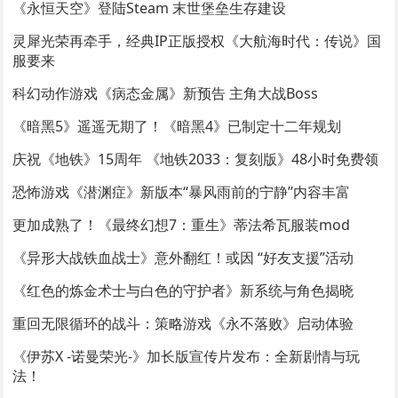
《永恒天空》登陆Steam 末世堡垒生存建设
灵犀光荣再牵手，经典IP正版授权《大航海时代：传说》国
服要来
科幻动作游戏《病态金属》新预告 主角大战Boss
《暗黑5》遥遥无期了！《暗黑4》已制定十二年规划
庆祝《地铁》15周年 《地铁2033：复刻版》48小时免费领
恐怖游戏《潜渊症》新版本“暴风雨前的宁静”内容丰富
更加成熟了！《最终幻想7：重生》蒂法希瓦服装mod
《异形大战铁血战士》意外翻红！或因 “好友支援”活动
《红色的炼金术士与白色的守护者》新系统与角色揭晓
重回无限循环的战斗：策略游戏《永不落败》启动体验
《伊苏X -诺曼荣光-》加长版宣传片发布：全新剧情与玩
法！