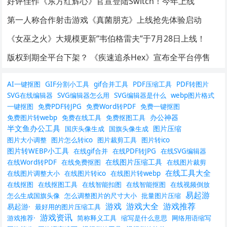
好评佳作《东方红辉心》官宣登陆Switch！今年上线
第一人称合作射击游戏《真菌朋克》上线抢先体验启动
《女巫之火》大规模更新”韦伯格雷夫”于7月28日上线！
版权到期全平台下架？ 《疾速追杀Hex》宣布全平台停售
AI一键抠图
GIF分割小工具
gif合并工具
PDF压缩工具
PDF转图片
SVG在线编辑器
SVG编辑器怎么用
SVG编辑器是什么
webp图片格式
一键抠图
免费PDF转JPG
免费Word转PDF
免费一键抠图
办公神器
免费图片转webp
免费在线工具
免费抠图工具
半文鱼办公工具
图片压缩
国庆头像生成
国旗头像生成
图片大小调整
图片怎么转ico
图片裁剪工具
图片转ico
图片转WEBP小工具
在线gif合并
在线PDF转JPG
在线SVG编辑器
在线图片压缩工具
在线Word转PDF
在线免费抠图
在线图片裁剪
在线工具大全
在线图片调整大小
在线图片转ico
在线图片转webp
在线抠图
在线抠图工具
在线智能扣图
在线智能抠图
在线视频倒放
易起游
怎么生成国旗头像
怎么调整图片的尺寸大小
批量图片压缩
游戏
游戏大全
游戏推荐
易起游·
最好用的图片压缩工具
游戏资讯
游戏推荐·
简称释义工具
缩写是什么意思
网络用语缩写