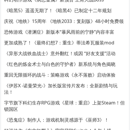
《暗黑5》遥遥无期了！《暗黑4》已制定十二年规划
庆祝《地铁》15周年 《地铁2033：复刻版》48小时免费领
恐怖游戏《潜渊症》新版本“暴风雨前的宁静”内容丰富
更加成熟了！《最终幻想7：重生》蒂法希瓦服装mod
《异形大战铁血战士》意外翻红！或因 “好友支援”活动
《红色的炼金术士与白色的守护者》新系统与角色揭晓
重回无限循环的战斗：策略游戏《永不落败》启动体验
《伊苏X -诺曼荣光-》加长版宣传片发布：全新剧情与玩
法！
字节旗下科幻生存RPG游戏《星球：重启》上架Steam！但
锁国区
《恐鬼症》制作人：游戏机制灵感源于《巫师3》！