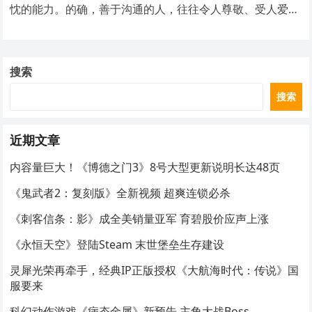
忱的能力。的确，善于沟通的人，往往令人尊敬、受人爱
戴、得人拥护。
搜索
搜索
近期文章
内容量巨大！《博德之门3》8号大型更新说明长达48页
《鬼武者2：复刻版》全新视频 超爽连锁必杀
《刺客信条：影》成全美销量亚军 育碧股价应声上涨
《永恒天空》登陆Steam 末世堡垒生存建设
灵犀光荣再牵手，经典IP正版授权《大航海时代：传说》国
服要来
科幻动作游戏《病态金属》新预告 主角大战Boss