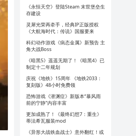
《永恒天空》登陆Steam 末世堡垒生
存建设
灵犀光荣再牵手，经典IP正版授权
《大航海时代：传说》国服要来
科幻动作游戏《病态金属》新预告 主
角大战Boss
《暗黑5》遥遥无期了！《暗黑4》已
制定十二年规划
庆祝《地铁》15周年 《地铁2033：
复刻版》48小时免费领
恐怖游戏《潜渊症》新版本“暴风雨
前的宁静”内容丰富
更加成熟了！《最终幻想7：重生》
蒂法希瓦服装mod
《异形大战铁血战士》意外翻红！或