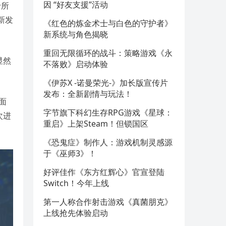
因 “好友支援”活动
于所
新发
《红色的炼金术士与白色的守护者》
新系统与角色揭晓
重回无限循环的战斗：策略游戏《永
显然
不落败》启动体验
《伊苏X -诺曼荣光-》加长版宣传片
发布：全新剧情与玩法！
面
字节旗下科幻生存RPG游戏《星球：
次进
重启》上架Steam！但锁国区
《恐鬼症》制作人：游戏机制灵感源
于《巫师3》！
好评佳作《东方红辉心》官宣登陆
Switch！今年上线
第一人称合作射击游戏《真菌朋克》
上线抢先体验启动