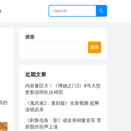
全
搜索
搜索
近期文章
内容量巨大！《博德之门3》8号大型
更新说明长达48页
戏的
《鬼武者2：复刻版》全新视频 超爽
连锁必杀
《刺客信条：影》成全美销量亚军 育
碧股价应声上涨