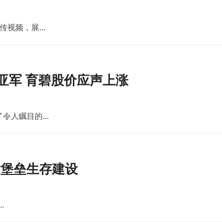
传视频，展…
亚军 育碧股价应声上涨
了令人瞩目的…
世堡垒生存建设
…