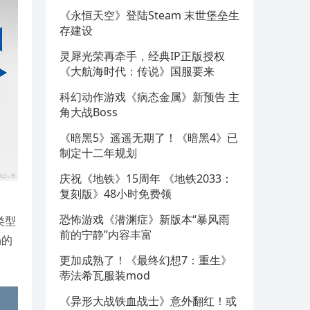
《永恒天空》登陆Steam 末世堡垒生
存建设
灵犀光荣再牵手，经典IP正版授权
《大航海时代：传说》国服要来
科幻动作游戏《病态金属》新预告 主
角大战Boss
《暗黑5》遥遥无期了！《暗黑4》已
制定十二年规划
庆祝《地铁》15周年 《地铁2033：
复刻版》48小时免费领
恐怖游戏《潜渊症》新版本“暴风雨
类型
前的宁静”内容丰富
畅的
更加成熟了！《最终幻想7：重生》
蒂法希瓦服装mod
《异形大战铁血战士》意外翻红！或