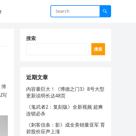
全
搜索
搜索
近期文章
、博
内容量巨大！《博德之门3》8号大型
I写
更新说明长达48页
《鬼武者2：复刻版》全新视频 超爽
连锁必杀
《刺客信条：影》成全美销量亚军 育
碧股价应声上涨