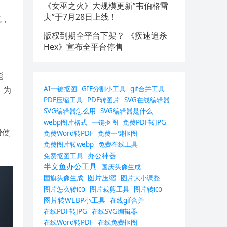
《女巫之火》大规模更新”韦伯格雷
夫”于7月28日上线！
式，
版权到期全平台下架？ 《疾速追杀
Hex》宣布全平台停售
能
AI一键抠图
GIF分割小工具
gif合并工具
，为
PDF压缩工具
PDF转图片
SVG在线编辑器
SVG编辑器怎么用
SVG编辑器是什么
webp图片格式
一键抠图
免费PDF转JPG
费使
免费Word转PDF
免费一键抠图
免费图片转webp
免费在线工具
办公神器
免费抠图工具
半文鱼办公工具
国庆头像生成
图片压缩
国旗头像生成
图片大小调整
图片怎么转ico
图片裁剪工具
图片转ico
图片转WEBP小工具
在线gif合并
在线PDF转JPG
在线SVG编辑器
在线Word转PDF
在线免费抠图