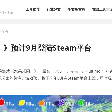
工具推荐
行业好文
半文鱼首页
在线工具大
文件全都有！
am平台
》预计9月登陆Steam平台
游戏《水果乐园！》（原名：フルーティモ！/ Fruitimo!）的
玩家的关注。游戏预计将于今年9月在Steam平台上线，届时玩