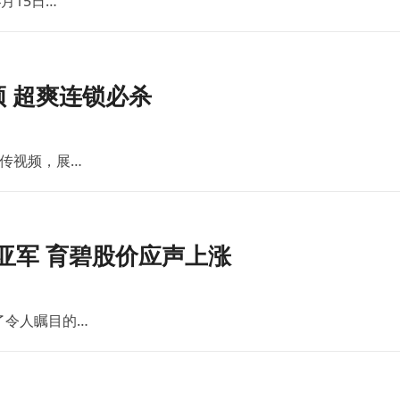
月15日…
 超爽连锁必杀
传视频，展…
亚军 育碧股价应声上涨
了令人瞩目的…