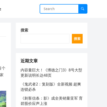
全
搜索
搜索
近期文章
首个
内容量巨大！《博德之门3》8号大型
家
更新说明长达48页
《鬼武者2：复刻版》全新视频 超爽
连锁必杀
《刺客信条：影》成全美销量亚军 育
碧股价应声上涨