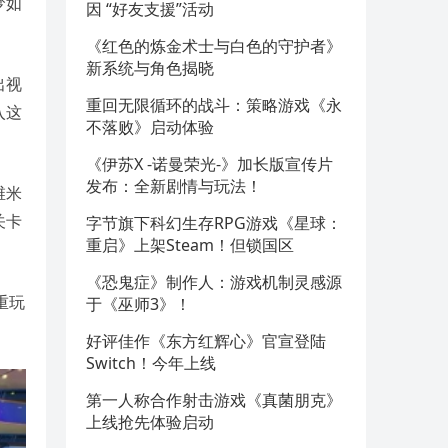
梦如
因 “好友支援”活动
《红色的炼金术士与白色的守护者》
新系统与角色揭晓
出视
重回无限循环的战斗：策略游戏《永
入这
不落败》启动体验
《伊苏X -诺曼荣光-》加长版宣传片
发布：全新剧情与玩法！
维米
关卡
字节旗下科幻生存RPG游戏《星球：
重启》上架Steam！但锁国区
《恐鬼症》制作人：游戏机制灵感源
重玩
于《巫师3》！
好评佳作《东方红辉心》官宣登陆
Switch！今年上线
第一人称合作射击游戏《真菌朋克》
上线抢先体验启动