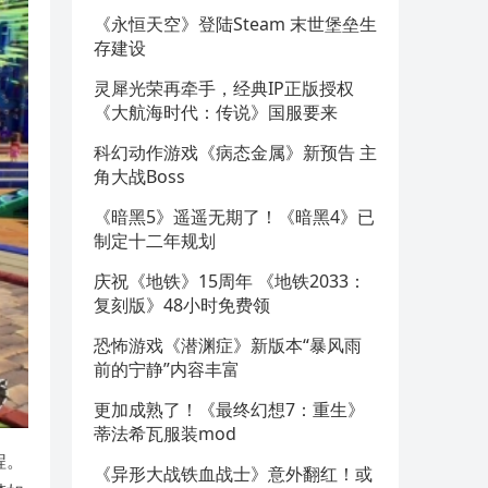
《永恒天空》登陆Steam 末世堡垒生
存建设
灵犀光荣再牵手，经典IP正版授权
《大航海时代：传说》国服要来
科幻动作游戏《病态金属》新预告 主
角大战Boss
《暗黑5》遥遥无期了！《暗黑4》已
制定十二年规划
庆祝《地铁》15周年 《地铁2033：
复刻版》48小时免费领
恐怖游戏《潜渊症》新版本“暴风雨
前的宁静”内容丰富
更加成熟了！《最终幻想7：重生》
蒂法希瓦服装mod
程。
《异形大战铁血战士》意外翻红！或