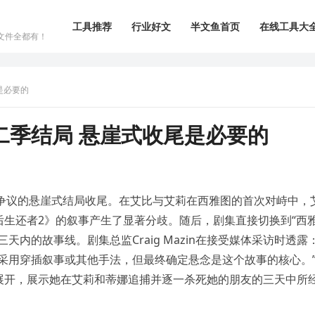
工具推荐
行业好文
半文鱼首页
在线工具大
文件全都有！
是必要的
二季结局 悬崖式收尾是必要的
具争议的悬崖式结局收尾。在艾比与艾莉在西雅图的首次对峙中，
生还者2》的叙事产生了显著分歧。随后，剧集直接切换到“西
内的故事线。剧集总监Craig Mazin在接受媒体采访时透露
采用穿插叙事或其他手法，但最终确定悬念是这个故事的核心。
展开，展示她在艾莉和蒂娜追捕并逐一杀死她的朋友的三天中所