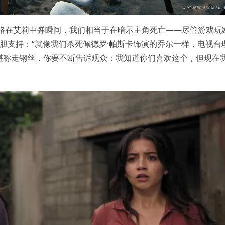
头定格在艾莉中弹瞬间，我们相当于在暗示主角死亡——尽管游戏玩
大胆支持：“就像我们杀死佩德罗·帕斯卡饰演的乔尔一样，电视台
堪称走钢丝，你要不断告诉观众：我知道你们喜欢这个，但现在