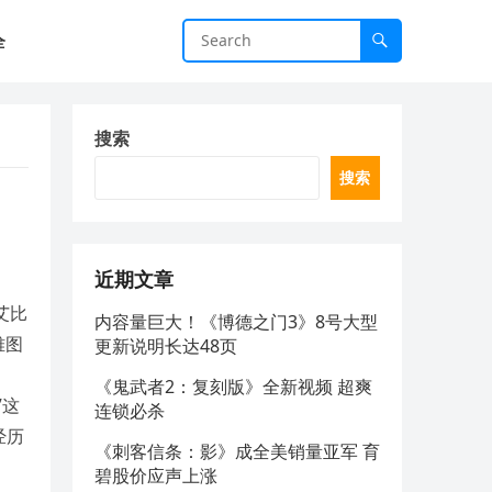
全
搜索
搜索
近期文章
艾比
内容量巨大！《博德之门3》8号大型
雅图
更新说明长达48页
：
《鬼武者2：复刻版》全新视频 超爽
”这
连锁必杀
经历
《刺客信条：影》成全美销量亚军 育
碧股价应声上涨