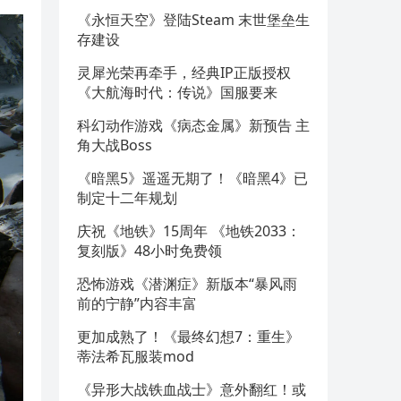
《永恒天空》登陆Steam 末世堡垒生
存建设
灵犀光荣再牵手，经典IP正版授权
《大航海时代：传说》国服要来
科幻动作游戏《病态金属》新预告 主
角大战Boss
《暗黑5》遥遥无期了！《暗黑4》已
制定十二年规划
庆祝《地铁》15周年 《地铁2033：
复刻版》48小时免费领
恐怖游戏《潜渊症》新版本“暴风雨
前的宁静”内容丰富
更加成熟了！《最终幻想7：重生》
蒂法希瓦服装mod
《异形大战铁血战士》意外翻红！或