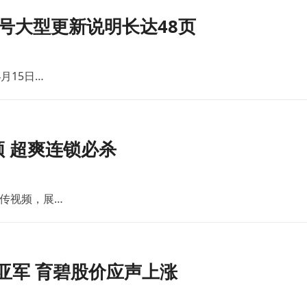
号大型更新说明长达48页
月15日…
 超爽连锁必杀
传视频，展…
亚军 育碧股价应声上涨