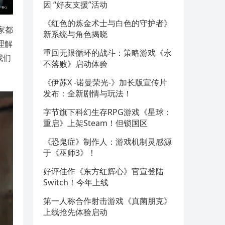
因 “好友支援”活动
《红色的炼金术士与白色的守护者》
家都
新系统与角色揭晓
理解
重回无限循环的战斗：策略游戏《永
我们
不落败》启动体验
《伊苏X -诺曼荣光-》加长版宣传片
发布：全新剧情与玩法！
字节旗下科幻生存RPG游戏《星球：
重启》上架Steam！但锁国区
《恐鬼症》制作人：游戏机制灵感源
于《巫师3》！
好评佳作《东方红辉心》官宣登陆
Switch！今年上线
第一人称合作射击游戏《真菌朋克》
上线抢先体验启动