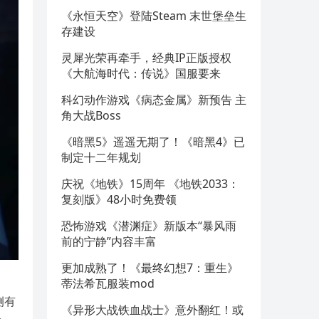
《永恒天空》登陆Steam 末世堡垒生
存建设
灵犀光荣再牵手，经典IP正版授权
《大航海时代：传说》国服要来
科幻动作游戏《病态金属》新预告 主
角大战Boss
《暗黑5》遥遥无期了！《暗黑4》已
制定十二年规划
庆祝《地铁》15周年 《地铁2033：
复刻版》48小时免费领
恐怖游戏《潜渊症》新版本“暴风雨
前的宁静”内容丰富
更加成熟了！《最终幻想7：重生》
蒂法希瓦服装mod
侧有
《异形大战铁血战士》意外翻红！或