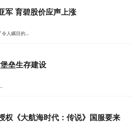
亚军 育碧股价应声上涨
了令人瞩目的…
世堡垒生存建设
…
版授权《大航海时代：传说》国服要来