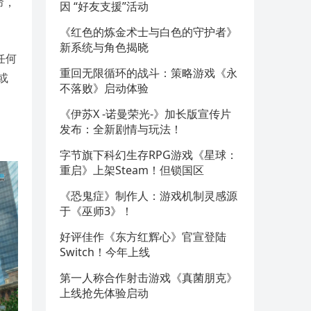
命，
因 “好友支援”活动
《红色的炼金术士与白色的守护者》
新系统与角色揭晓
任何
重回无限循环的战斗：策略游戏《永
或
不落败》启动体验
《伊苏X -诺曼荣光-》加长版宣传片
发布：全新剧情与玩法！
字节旗下科幻生存RPG游戏《星球：
重启》上架Steam！但锁国区
《恐鬼症》制作人：游戏机制灵感源
于《巫师3》！
好评佳作《东方红辉心》官宣登陆
Switch！今年上线
第一人称合作射击游戏《真菌朋克》
上线抢先体验启动