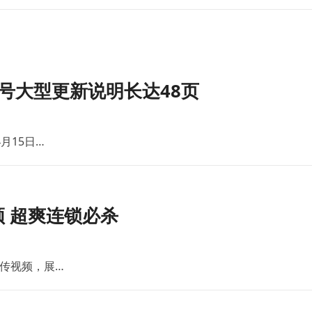
号大型更新说明长达48页
月15日…
 超爽连锁必杀
传视频，展…