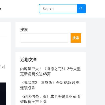
全
搜索
搜索
近期文章
护对
内容量巨大！《博德之门3》8号大型
更新说明长达48页
《鬼武者2：复刻版》全新视频 超爽
连锁必杀
《刺客信条：影》成全美销量亚军 育
碧股价应声上涨