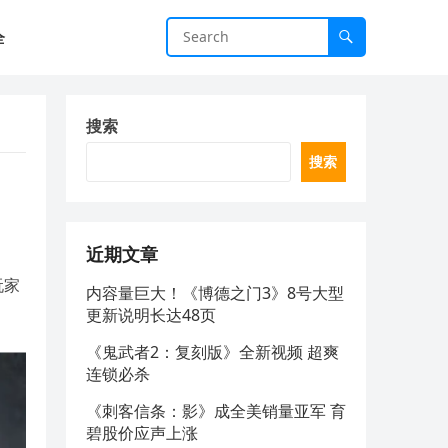
全
搜索
搜索
近期文章
玩家
内容量巨大！《博德之门3》8号大型
更新说明长达48页
《鬼武者2：复刻版》全新视频 超爽
连锁必杀
《刺客信条：影》成全美销量亚军 育
碧股价应声上涨