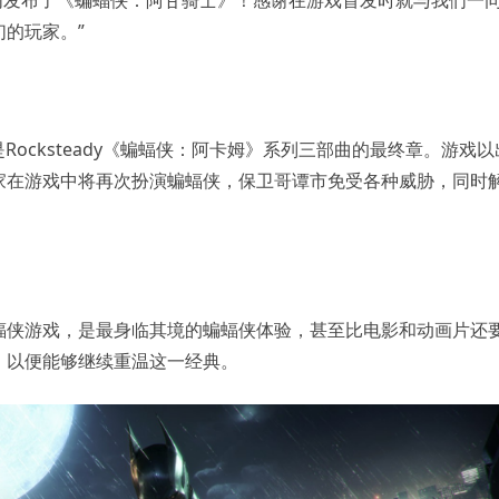
天，我们发布了《蝙蝠侠：阿甘骑士》！感谢在游戏首发时就与我们一
的玩家。”
是Rocksteady《蝙蝠侠：阿卡姆》系列三部曲的最终章。游戏以
家在游戏中将再次扮演蝙蝠侠，保卫哥谭市免受各种威胁，同时
蝠侠游戏，是最身临其境的蝙蝠侠体验，甚至比电影和动画片还
，以便能够继续重温这一经典。