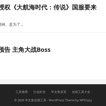
版授权《大航海时代：传说》国服要来
精神。是为了…
告 主角大战Boss
工具推荐
行业好文
半文鱼首页
在线工具大全
© 2026
半文鱼在线工具
-
WordPress Theme
by
WPEnjoy