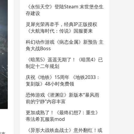
《永恒天空》登陆Steam 末世堡垒生
存建设
灵犀光荣再牵手，经典IP正版授权
《大航海时代：传说》国服要来
科幻动作游戏《病态金属》新预告 主
角大战Boss
《暗黑5》遥遥无期了！《暗黑4》已
制定十二年规划
庆祝《地铁》15周年 《地铁2033：
复刻版》48小时免费领
恐怖游戏《潜渊症》新版本“暴风雨
前的宁静”内容丰富
更加成熟了！《最终幻想7：重生》
蒂法希瓦服装mod
《异形大战铁血战士》意外翻红！或