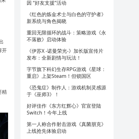
同来
因 “好友支援”活动
《红色的炼金术士与白色的守护者》
新系统与角色揭晓
重回无限循环的战斗：策略游戏《永
不落败》启动体验
出
解开
《伊苏X -诺曼荣光-》加长版宣传片
发布：全新剧情与玩法！
字节旗下科幻生存RPG游戏《星球：
重启》上架Steam！但锁国区
《恐鬼症》制作人：游戏机制灵感源
要精
于《巫师3》！
好评佳作《东方红辉心》官宣登陆
Switch！今年上线
第一人称合作射击游戏《真菌朋克》
上线抢先体验启动