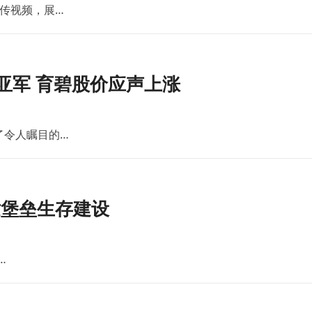
传视频，展…
亚军 育碧股价应声上涨
了令人瞩目的…
世堡垒生存建设
…