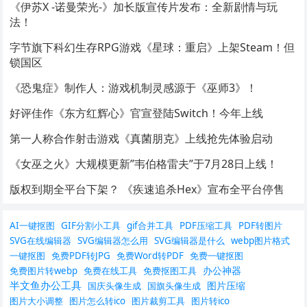
《伊苏X -诺曼荣光-》加长版宣传片发布：全新剧情与玩
法！
字节旗下科幻生存RPG游戏《星球：重启》上架Steam！但
锁国区
《恐鬼症》制作人：游戏机制灵感源于《巫师3》！
好评佳作《东方红辉心》官宣登陆Switch！今年上线
第一人称合作射击游戏《真菌朋克》上线抢先体验启动
《女巫之火》大规模更新”韦伯格雷夫”于7月28日上线！
版权到期全平台下架？ 《疾速追杀Hex》宣布全平台停售
AI一键抠图
GIF分割小工具
gif合并工具
PDF压缩工具
PDF转图片
SVG在线编辑器
SVG编辑器怎么用
SVG编辑器是什么
webp图片格式
一键抠图
免费PDF转JPG
免费Word转PDF
免费一键抠图
办公神器
免费图片转webp
免费在线工具
免费抠图工具
半文鱼办公工具
图片压缩
国庆头像生成
国旗头像生成
图片大小调整
图片怎么转ico
图片裁剪工具
图片转ico