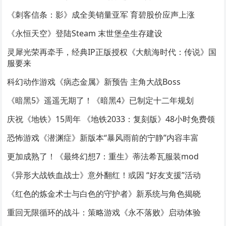
《刺客信条：影》成全美销量亚军 育碧股价应声上涨
《永恒天空》登陆Steam 末世堡垒生存建设
灵犀光荣再牵手，经典IP正版授权《大航海时代：传说》国
服要来
科幻动作游戏《病态金属》新预告 主角大战Boss
《暗黑5》遥遥无期了！《暗黑4》已制定十二年规划
庆祝《地铁》15周年 《地铁2033：复刻版》48小时免费领
恐怖游戏《潜渊症》新版本“暴风雨前的宁静”内容丰富
更加成熟了！《最终幻想7：重生》蒂法希瓦服装mod
《异形大战铁血战士》意外翻红！或因 “好友支援”活动
《红色的炼金术士与白色的守护者》新系统与角色揭晓
重回无限循环的战斗：策略游戏《永不落败》启动体验