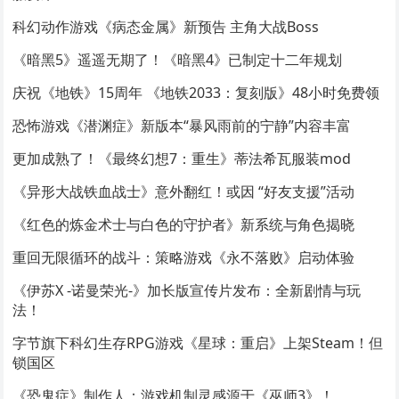
科幻动作游戏《病态金属》新预告 主角大战Boss
《暗黑5》遥遥无期了！《暗黑4》已制定十二年规划
庆祝《地铁》15周年 《地铁2033：复刻版》48小时免费领
恐怖游戏《潜渊症》新版本“暴风雨前的宁静”内容丰富
更加成熟了！《最终幻想7：重生》蒂法希瓦服装mod
《异形大战铁血战士》意外翻红！或因 “好友支援”活动
《红色的炼金术士与白色的守护者》新系统与角色揭晓
重回无限循环的战斗：策略游戏《永不落败》启动体验
《伊苏X -诺曼荣光-》加长版宣传片发布：全新剧情与玩
法！
字节旗下科幻生存RPG游戏《星球：重启》上架Steam！但
锁国区
《恐鬼症》制作人：游戏机制灵感源于《巫师3》！