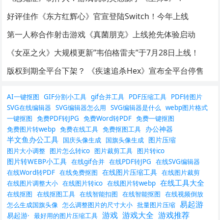
好评佳作《东方红辉心》官宣登陆Switch！今年上线
第一人称合作射击游戏《真菌朋克》上线抢先体验启动
《女巫之火》大规模更新”韦伯格雷夫”于7月28日上线！
版权到期全平台下架？ 《疾速追杀Hex》宣布全平台停售
AI一键抠图
GIF分割小工具
gif合并工具
PDF压缩工具
PDF转图片
SVG在线编辑器
SVG编辑器怎么用
SVG编辑器是什么
webp图片格式
一键抠图
免费PDF转JPG
免费Word转PDF
免费一键抠图
办公神器
免费图片转webp
免费在线工具
免费抠图工具
半文鱼办公工具
图片压缩
国庆头像生成
国旗头像生成
图片大小调整
图片怎么转ico
图片裁剪工具
图片转ico
图片转WEBP小工具
在线gif合并
在线PDF转JPG
在线SVG编辑器
在线图片压缩工具
在线Word转PDF
在线免费抠图
在线图片裁剪
在线工具大全
在线图片调整大小
在线图片转ico
在线图片转webp
在线抠图
在线抠图工具
在线智能扣图
在线智能抠图
在线视频倒放
易起游
怎么生成国旗头像
怎么调整图片的尺寸大小
批量图片压缩
游戏
游戏大全
游戏推荐
易起游·
最好用的图片压缩工具