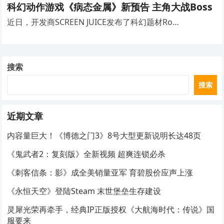
科幻动作游戏《病态金属》新预告 主角大战Boss
近日，开发商SCREEN JUICE发布了科幻题材Ro…
搜索
搜索
近期文章
内容量巨大！《博德之门3》8号大型更新说明长达48页
《鬼武者2：复刻版》全新视频 超爽连锁必杀
《刺客信条：影》成全美销量亚军 育碧股价应声上涨
《永恒天空》登陆Steam 末世堡垒生存建设
灵犀光荣再牵手，经典IP正版授权《大航海时代：传说》国
服要来