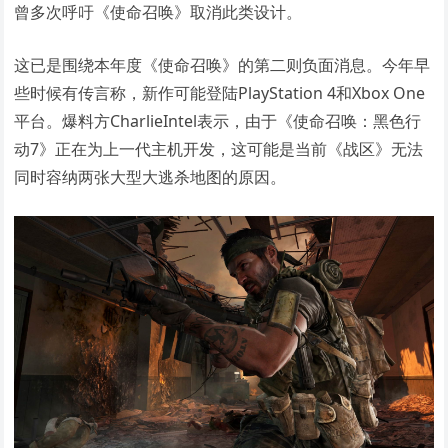
曾多次呼吁《使命召唤》取消此类设计。
这已是围绕本年度《使命召唤》的第二则负面消息。今年早
些时候有传言称，新作可能登陆PlayStation 4和Xbox One
平台。爆料方CharlieIntel表示，由于《使命召唤：黑色行
动7》正在为上一代主机开发，这可能是当前《战区》无法
同时容纳两张大型大逃杀地图的原因。