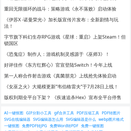
重回无限循环的战斗：策略游戏《永不落败》启动体验
《伊苏X -诺曼荣光-》加长版宣传片发布：全新剧情与玩
法！
字节旗下科幻生存RPG游戏《星球：重启》上架Steam！但
锁国区
《恐鬼症》制作人：游戏机制灵感源于《巫师3》！
好评佳作《东方红辉心》官宣登陆Switch！今年上线
第一人称合作射击游戏《真菌朋克》上线抢先体验启动
《女巫之火》大规模更新”韦伯格雷夫”于7月28日上线！
版权到期全平台下架？ 《疾速追杀Hex》宣布全平台停售
AI一键抠图
GIF分割小工具
gif合并工具
PDF压缩工具
PDF转图片
SVG在线编辑器
SVG编辑器怎么用
SVG编辑器是什么
webp图片格式
一键抠图
免费PDF转JPG
免费Word转PDF
免费一键抠图