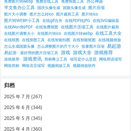
办公神器
免费图片转webp
免费在线工具
免费抠图工具
半文鱼办公工具
图片压缩
国庆头像生成
国旗头像生成
图片大小调整
图片怎么转ico
图片裁剪工具
图片转ico
图片转WEBP小工具
在线gif合并
在线PDF转JPG
在线SVG编辑器
在线图片压缩工具
在线Word转PDF
在线免费抠图
在线图片裁剪
在线工具大全
在线图片调整大小
在线图片转ico
在线图片转webp
在线抠图
在线抠图工具
在线智能扣图
在线智能抠图
在线视频倒放
易起游
怎么生成国旗头像
怎么调整图片的尺寸大小
批量图片压缩
游戏
游戏大全
游戏推荐
易起游·
最好用的图片压缩工具
游戏资讯
游戏推荐·
简称释义工具
缩写是什么意思
网络用语缩写
网络简称
网络语言缩写
视频倒放工具
视频倒放软件
归档
2025 年 7 月
(267)
2025 年 6 月
(344)
2025 年 5 月
(345)
2025 年 4 月
(360)