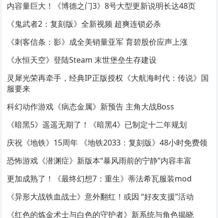
内容量巨大！《博德之门3》8号大型更新说明长达48页
《鬼武者2：复刻版》全新视频 超爽连锁必杀
《刺客信条：影》成全美销量亚军 育碧股价应声上涨
《永恒天空》登陆Steam 末世堡垒生存建设
灵犀光荣再牵手，经典IP正版授权《大航海时代：传说》国
服要来
科幻动作游戏《病态金属》新预告 主角大战Boss
《暗黑5》遥遥无期了！《暗黑4》已制定十二年规划
庆祝《地铁》15周年 《地铁2033：复刻版》48小时免费领
恐怖游戏《潜渊症》新版本“暴风雨前的宁静”内容丰富
更加成熟了！《最终幻想7：重生》蒂法希瓦服装mod
《异形大战铁血战士》意外翻红！或因 “好友支援”活动
《红色的炼金术士与白色的守护者》新系统与角色揭晓