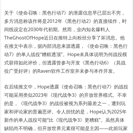
关于《使命召唤：黑色行动7》的泄露信息早已层出不穷，
多方消息称该作将是2012年《黑色行动2》的直接续作，时
间线设定在2030年代初期。然而，业内知名爆料人
TheGhostOfHope近日在推特上向粉丝分享了坏消息。他
在推文中表示，据内部消息来源透露，《使命召唤：黑色行
动7》的单人战役“糟糕透顶”。Hope未具体说明为何战役模
式获得如此评价，但透露曾参与开发《黑色行动6》（其战
役广受好评）的Raven软件工作室并未参与本作开发。
在后续推文中，Hope透露《使命召唤：黑色行动7》的战役
可能采用类似2023年《现代战争3》的开放世界模式。不幸
的是，《现代战争3》的战役被视为系列最差之一，遭到玩
家和评论家的普遍恶评。令人担忧的是，Hope认为2025年
新作的单人战役可能“比《现代战争3》更糟糕”。虽然具体
缺陷尚不明确，但开放世界元素很可能是主因——此前玩家