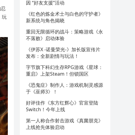
因 “好友支援”活动
的忍
《红色的炼金术士与白色的守护者》
，玩
新系统与角色揭晓
重回无限循环的战斗：策略游戏《永
不落败》启动体验
《伊苏X -诺曼荣光-》加长版宣传片
发布：全新剧情与玩法！
字节旗下科幻生存RPG游戏《星球：
重启》上架Steam！但锁国区
《恐鬼症》制作人：游戏机制灵感源
于《巫师3》！
好评佳作《东方红辉心》官宣登陆
Switch！今年上线
第一人称合作射击游戏《真菌朋克》
上线抢先体验启动