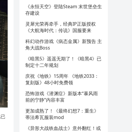
《永恒天空》登陆Steam 末世堡垒生
存建设
灵犀光荣再牵手，经典IP正版授权
《大航海时代：传说》国服要来
科幻动作游戏《病态金属》新预告 主
角大战Boss
《暗黑5》遥遥无期了！《暗黑4》已
制定十二年规划
庆祝《地铁》15周年 《地铁2033：
复刻版》48小时免费领
恐怖游戏《潜渊症》新版本“暴风雨
前的宁静”内容丰富
更加成熟了！《最终幻想7：重生》
戏已
蒂法希瓦服装mod
《异形大战铁血战士》意外翻红！或