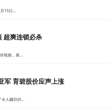
月15日…
 超爽连锁必杀
传视频，展…
亚军 育碧股价应声上涨
了令人瞩目的…