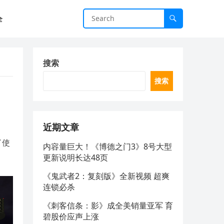
全
搜索
搜索
近期文章
了使
内容量巨大！《博德之门3》8号大型
更新说明长达48页
《鬼武者2：复刻版》全新视频 超爽
连锁必杀
《刺客信条：影》成全美销量亚军 育
碧股价应声上涨