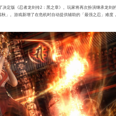
来了决定版《忍者龙剑传2：黑之章》。玩家将再次扮演继承龙剑
瑞秋」。游戏新增了在危机时自动提供辅助的「最强之忍」难度