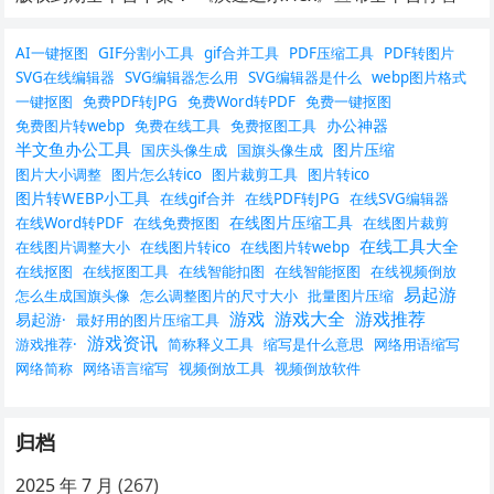
AI一键抠图
GIF分割小工具
gif合并工具
PDF压缩工具
PDF转图片
SVG在线编辑器
SVG编辑器怎么用
SVG编辑器是什么
webp图片格式
一键抠图
免费PDF转JPG
免费Word转PDF
免费一键抠图
办公神器
免费图片转webp
免费在线工具
免费抠图工具
半文鱼办公工具
图片压缩
国庆头像生成
国旗头像生成
图片大小调整
图片怎么转ico
图片裁剪工具
图片转ico
图片转WEBP小工具
在线gif合并
在线PDF转JPG
在线SVG编辑器
在线图片压缩工具
在线Word转PDF
在线免费抠图
在线图片裁剪
在线工具大全
在线图片调整大小
在线图片转ico
在线图片转webp
在线抠图
在线抠图工具
在线智能扣图
在线智能抠图
在线视频倒放
易起游
怎么生成国旗头像
怎么调整图片的尺寸大小
批量图片压缩
游戏
游戏大全
游戏推荐
易起游·
最好用的图片压缩工具
游戏资讯
游戏推荐·
简称释义工具
缩写是什么意思
网络用语缩写
网络简称
网络语言缩写
视频倒放工具
视频倒放软件
归档
2025 年 7 月
(267)