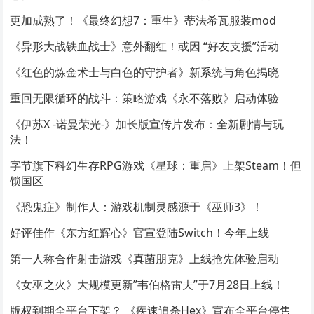
更加成熟了！《最终幻想7：重生》蒂法希瓦服装mod
《异形大战铁血战士》意外翻红！或因 “好友支援”活动
《红色的炼金术士与白色的守护者》新系统与角色揭晓
重回无限循环的战斗：策略游戏《永不落败》启动体验
《伊苏X -诺曼荣光-》加长版宣传片发布：全新剧情与玩
法！
字节旗下科幻生存RPG游戏《星球：重启》上架Steam！但
锁国区
《恐鬼症》制作人：游戏机制灵感源于《巫师3》！
好评佳作《东方红辉心》官宣登陆Switch！今年上线
第一人称合作射击游戏《真菌朋克》上线抢先体验启动
《女巫之火》大规模更新”韦伯格雷夫”于7月28日上线！
版权到期全平台下架？ 《疾速追杀Hex》宣布全平台停售