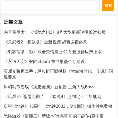
搜索
近期文章
内容量巨大！《博德之门3》8号大型更新说明长达48页
《鬼武者2：复刻版》全新视频 超爽连锁必杀
《刺客信条：影》成全美销量亚军 育碧股价应声上涨
《永恒天空》登陆Steam 末世堡垒生存建设
灵犀光荣再牵手，经典IP正版授权《大航海时代：传说》国
服要来
科幻动作游戏《病态金属》新预告 主角大战Boss
《暗黑5》遥遥无期了！《暗黑4》已制定十二年规划
庆祝《地铁》15周年 《地铁2033：复刻版》48小时免费领
恐怖游戏《潜渊症》新版本“暴风雨前的宁静”内容丰富