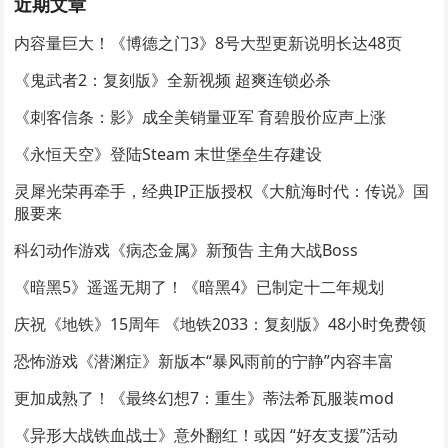
近期文章
内容量巨大！《博德之门3》8号大型更新说明长达48页
《鬼武者2：复刻版》全新视频 超爽连锁必杀
《刺客信条：影》成全美销量亚军 育碧股价应声上涨
《永恒天空》登陆Steam 末世堡垒生存建设
灵犀光荣再牵手，经典IP正版授权《大航海时代：传说》国
服要来
科幻动作游戏《病态金属》新预告 主角大战Boss
《暗黑5》遥遥无期了！《暗黑4》已制定十二年规划
庆祝《地铁》15周年 《地铁2033：复刻版》48小时免费领
恐怖游戏《潜渊症》新版本“暴风雨前的宁静”内容丰富
更加成熟了！《最终幻想7：重生》蒂法希瓦服装mod
《异形大战铁血战士》意外翻红！或因 “好友支援”活动