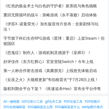
《红色的炼金术士与白色的守护者》新系统与角色揭晓
重回无限循环的战斗：策略游戏《永不落败》启动体验
《伊苏X -诺曼荣光-》加长版宣传片发布：全新剧情与玩
法！
字节旗下科幻生存RPG游戏《星球：重启》上架Steam！但
锁国区
《恐鬼症》制作人：游戏机制灵感源于《巫师3》！
好评佳作《东方红辉心》官宣登陆Switch！今年上线
第一人称合作射击游戏《真菌朋克》上线抢先体验启动
《女巫之火》大规模更新”韦伯格雷夫”于7月28日上线！
版权到期全平台下架？ 《疾速追杀Hex》宣布全平台停售
AI一键抠图
GIF分割小工具
gif合并工具
PDF压缩工具
PDF转图片
SVG在线编辑器
SVG编辑器怎么用
SVG编辑器是什么
webp图片格式