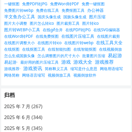
一键抠图
免费PDF转JPG
免费Word转PDF
免费一键抠图
办公神器
免费图片转webp
免费在线工具
免费抠图工具
半文鱼办公工具
图片压缩
国庆头像生成
国旗头像生成
图片大小调整
图片怎么转ico
图片裁剪工具
图片转ico
图片转WEBP小工具
在线gif合并
在线PDF转JPG
在线SVG编辑器
在线图片压缩工具
在线Word转PDF
在线免费抠图
在线图片裁剪
在线工具大全
在线图片调整大小
在线图片转ico
在线图片转webp
在线抠图
在线抠图工具
在线智能扣图
在线智能抠图
在线视频倒放
易起游
怎么生成国旗头像
怎么调整图片的尺寸大小
批量图片压缩
游戏
游戏大全
游戏推荐
易起游·
最好用的图片压缩工具
游戏资讯
游戏推荐·
简称释义工具
缩写是什么意思
网络用语缩写
网络简称
网络语言缩写
视频倒放工具
视频倒放软件
归档
2025 年 7 月
(267)
2025 年 6 月
(344)
2025 年 5 月
(345)