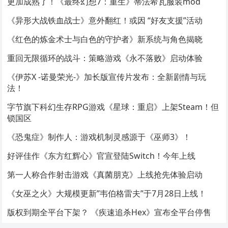
更加成熟了！《最终幻想7：重生》蒂法希瓦服装mod
《异形大战铁血战士》意外翻红！或因 “好友支援”活动
《红色的炼金术士与白色的守护者》新系统与角色揭晓
重回无限循环的战斗：策略游戏《永不落败》启动体验
《伊苏X -诺曼荣光-》加长版宣传片发布：全新剧情与玩
法！
字节旗下科幻生存RPG游戏《星球：重启》上架Steam！但
锁国区
《恐鬼症》制作人：游戏机制灵感源于《巫师3》！
好评佳作《东方红辉心》官宣登陆Switch！今年上线
第一人称合作射击游戏《真菌朋克》上线抢先体验启动
《女巫之火》大规模更新”韦伯格雷夫”于7月28日上线！
版权到期全平台下架？ 《疾速追杀Hex》宣布全平台停售