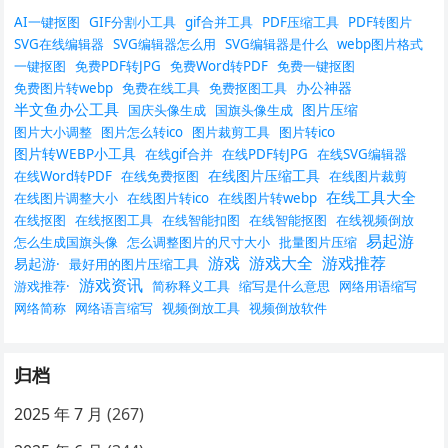
AI一键抠图
GIF分割小工具
gif合并工具
PDF压缩工具
PDF转图片
SVG在线编辑器
SVG编辑器怎么用
SVG编辑器是什么
webp图片格式
一键抠图
免费PDF转JPG
免费Word转PDF
免费一键抠图
办公神器
免费图片转webp
免费在线工具
免费抠图工具
半文鱼办公工具
图片压缩
国庆头像生成
国旗头像生成
图片大小调整
图片怎么转ico
图片裁剪工具
图片转ico
图片转WEBP小工具
在线gif合并
在线PDF转JPG
在线SVG编辑器
在线图片压缩工具
在线Word转PDF
在线免费抠图
在线图片裁剪
在线工具大全
在线图片调整大小
在线图片转ico
在线图片转webp
在线抠图
在线抠图工具
在线智能扣图
在线智能抠图
在线视频倒放
易起游
怎么生成国旗头像
怎么调整图片的尺寸大小
批量图片压缩
游戏
游戏大全
游戏推荐
易起游·
最好用的图片压缩工具
游戏资讯
游戏推荐·
简称释义工具
缩写是什么意思
网络用语缩写
网络简称
网络语言缩写
视频倒放工具
视频倒放软件
归档
2025 年 7 月
(267)