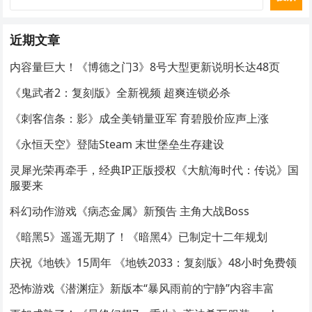
近期文章
内容量巨大！《博德之门3》8号大型更新说明长达48页
《鬼武者2：复刻版》全新视频 超爽连锁必杀
《刺客信条：影》成全美销量亚军 育碧股价应声上涨
《永恒天空》登陆Steam 末世堡垒生存建设
灵犀光荣再牵手，经典IP正版授权《大航海时代：传说》国
服要来
科幻动作游戏《病态金属》新预告 主角大战Boss
《暗黑5》遥遥无期了！《暗黑4》已制定十二年规划
庆祝《地铁》15周年 《地铁2033：复刻版》48小时免费领
恐怖游戏《潜渊症》新版本“暴风雨前的宁静”内容丰富