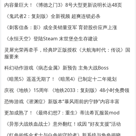
内容量巨大！《博德之门3》8号大型更新说明长达48页
《鬼武者2：复刻版》全新视频 超爽连锁必杀
《刺客信条：影》成全美销量亚军 育碧股价应声上涨
《永恒天空》登陆Steam 末世堡垒生存建设
灵犀光荣再牵手，经典IP正版授权《大航海时代：传说》国
服要来
科幻动作游戏《病态金属》新预告 主角大战Boss
《暗黑5》遥遥无期了！《暗黑4》已制定十二年规划
庆祝《地铁》15周年 《地铁2033：复刻版》48小时免费领
恐怖游戏《潜渊症》新版本“暴风雨前的宁静”内容丰富
更加成熟了！《最终幻想7：重生》蒂法希瓦服装mod
《异形大战铁血战士》意外翻红！或因 “好友支援”活动
《红色的炼金术士与白色的守护者》新系统与角色揭晓