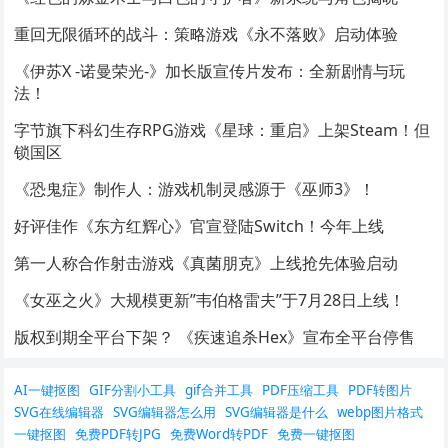
重回无限循环的战斗：策略游戏《永不落败》启动体验
《伊苏X -诺曼荣光-》加长版宣传片发布：全新剧情与玩
法！
字节旗下科幻生存RPG游戏《星球：重启》上架Steam！但
锁国区
《恐鬼症》制作人：游戏机制灵感源于《巫师3》！
好评佳作《东方红辉心》官宣登陆Switch！今年上线
第一人称合作射击游戏《真菌朋克》上线抢先体验启动
《女巫之火》大规模更新”韦伯格雷夫”于7月28日上线！
版权到期全平台下架？ 《疾速追杀Hex》宣布全平台停售
AI一键抠图
GIF分割小工具
gif合并工具
PDF压缩工具
PDF转图片
SVG在线编辑器
SVG编辑器怎么用
SVG编辑器是什么
webp图片格式
一键抠图
免费PDF转JPG
免费Word转PDF
免费一键抠图