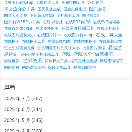
办公神器
免费图片转webp
免费在线工具
免费抠图工具
半文鱼办公工具
图片压缩
国庆头像生成
国旗头像生成
图片大小调整
图片怎么转ico
图片裁剪工具
图片转ico
图片转WEBP小工具
在线gif合并
在线PDF转JPG
在线SVG编辑器
在线图片压缩工具
在线Word转PDF
在线免费抠图
在线图片裁剪
在线工具大全
在线图片调整大小
在线图片转ico
在线图片转webp
在线抠图
在线抠图工具
在线智能扣图
在线智能抠图
在线视频倒放
易起游
怎么生成国旗头像
怎么调整图片的尺寸大小
批量图片压缩
游戏
游戏大全
游戏推荐
易起游·
最好用的图片压缩工具
游戏资讯
游戏推荐·
简称释义工具
缩写是什么意思
网络用语缩写
网络简称
网络语言缩写
视频倒放工具
视频倒放软件
归档
2025 年 7 月
(267)
2025 年 6 月
(344)
2025 年 5 月
(345)
2025 年 4 月
(360)