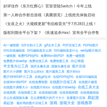
好评佳作《东方红辉心》官宣登陆Switch！今年上线
第一人称合作射击游戏《真菌朋克》上线抢先体验启动
《女巫之火》大规模更新”韦伯格雷夫”于7月28日上线！
版权到期全平台下架？ 《疾速追杀Hex》宣布全平台停售
AI一键抠图
GIF分割小工具
gif合并工具
PDF压缩工具
PDF转图片
SVG在线编辑器
SVG编辑器怎么用
SVG编辑器是什么
webp图片格式
一键抠图
免费PDF转JPG
免费Word转PDF
免费一键抠图
办公神器
免费图片转webp
免费在线工具
免费抠图工具
半文鱼办公工具
图片压缩
国庆头像生成
国旗头像生成
图片大小调整
图片怎么转ico
图片裁剪工具
图片转ico
图片转WEBP小工具
在线gif合并
在线PDF转JPG
在线SVG编辑器
在线图片压缩工具
在线Word转PDF
在线免费抠图
在线图片裁剪
在线工具大全
在线图片调整大小
在线图片转ico
在线图片转webp
在线抠图
在线抠图工具
在线智能扣图
在线智能抠图
在线视频倒放
易起游
怎么生成国旗头像
怎么调整图片的尺寸大小
批量图片压缩
游戏
游戏大全
游戏推荐
易起游·
最好用的图片压缩工具