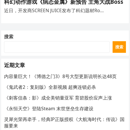
科幻动作游戏《病态金属》新预告 主角大战Boss
近日，开发商SCREEN JUICE发布了科幻题材Ro…
搜索
搜索
近期文章
内容量巨大！《博德之门3》8号大型更新说明长达48页
《鬼武者2：复刻版》全新视频 超爽连锁必杀
《刺客信条：影》成全美销量亚军 育碧股价应声上涨
《永恒天空》登陆Steam 末世堡垒生存建设
灵犀光荣再牵手，经典IP正版授权《大航海时代：传说》国
服要来