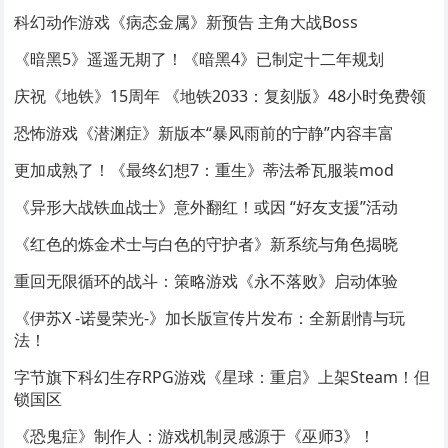
科幻动作游戏《病态金属》新预告 主角大战Boss
《暗黑5》遥遥无期了！《暗黑4》已制定十二年规划
庆祝《地铁》15周年 《地铁2033：复刻版》48小时免费领
恐怖游戏《潜渊症》新版本“暴风雨前的宁静”内容丰富
更加成熟了！《最终幻想7：重生》蒂法希瓦服装mod
《异形大战铁血战士》意外翻红！或因 “好友支援”活动
《红色的炼金术士与白色的守护者》新系统与角色揭晓
重回无限循环的战斗：策略游戏《永不落败》启动体验
《伊苏X -诺曼荣光-》加长版宣传片发布：全新剧情与玩
法！
字节旗下科幻生存RPG游戏《星球：重启》上架Steam！但
锁国区
《恐鬼症》制作人：游戏机制灵感源于《巫师3》！