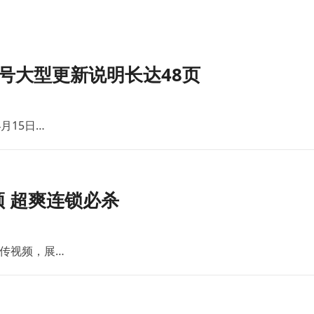
号大型更新说明长达48页
月15日…
 超爽连锁必杀
传视频，展…