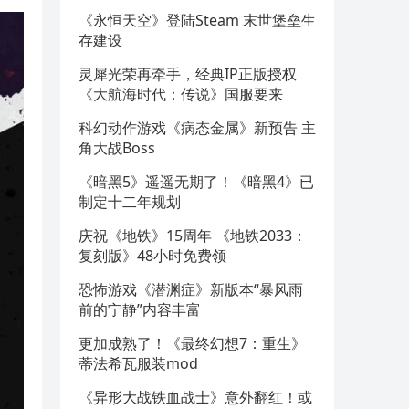
《永恒天空》登陆Steam 末世堡垒生
存建设
灵犀光荣再牵手，经典IP正版授权
《大航海时代：传说》国服要来
科幻动作游戏《病态金属》新预告 主
角大战Boss
《暗黑5》遥遥无期了！《暗黑4》已
制定十二年规划
庆祝《地铁》15周年 《地铁2033：
复刻版》48小时免费领
恐怖游戏《潜渊症》新版本“暴风雨
前的宁静”内容丰富
更加成熟了！《最终幻想7：重生》
蒂法希瓦服装mod
《异形大战铁血战士》意外翻红！或