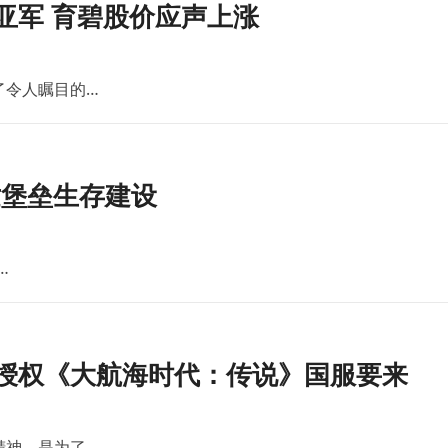
亚军 育碧股价应声上涨
了令人瞩目的…
世堡垒生存建设
…
版授权《大航海时代：传说》国服要来
精神。是为了…