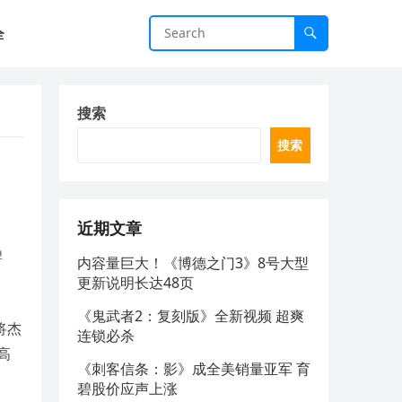
全
搜索
搜索
近期文章
牌
内容量巨大！《博德之门3》8号大型
。
更新说明长达48页
《鬼武者2：复刻版》全新视频 超爽
将杰
连锁必杀
高
《刺客信条：影》成全美销量亚军 育
碧股价应声上涨