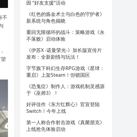
因 “好友支援”活动
《红色的炼金术士与白色的守护者》
标不
新系统与角色揭晓
与
重回无限循环的战斗：策略游戏《永
不落败》启动体验
《伊苏X -诺曼荣光-》加长版宣传片
间，
发布：全新剧情与玩法！
有望
字节旗下科幻生存RPG游戏《星球：
重启》上架Steam！但锁国区
《恐鬼症》制作人：游戏机制灵感源
于《巫师3》！
好评佳作《东方红辉心》官宣登陆
Switch！今年上线
第一人称合作射击游戏《真菌朋克》
上线抢先体验启动