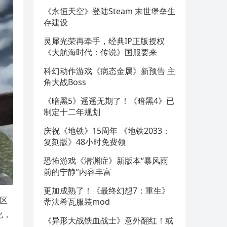
《永恒天空》登陆Steam 末世堡垒生
存建设
灵犀光荣再牵手，经典IP正版授权
《大航海时代：传说》国服要来
科幻动作游戏《病态金属》新预告 主
角大战Boss
《暗黑5》遥遥无期了！《暗黑4》已
制定十二年规划
庆祝《地铁》15周年 《地铁2033：
复刻版》48小时免费领
恐怖游戏《潜渊症》新版本“暴风雨
前的宁静”内容丰富
更加成熟了！《最终幻想7：重生》
区
蒂法希瓦服装mod
化，
《异形大战铁血战士》意外翻红！或