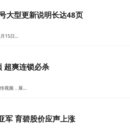
号大型更新说明长达48页
月15日…
 超爽连锁必杀
传视频，展…
亚军 育碧股价应声上涨