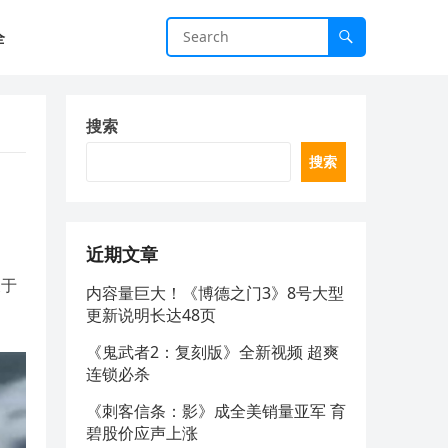
全
搜索
搜索
近期文章
关于
内容量巨大！《博德之门3》8号大型
更新说明长达48页
《鬼武者2：复刻版》全新视频 超爽
连锁必杀
《刺客信条：影》成全美销量亚军 育
碧股价应声上涨