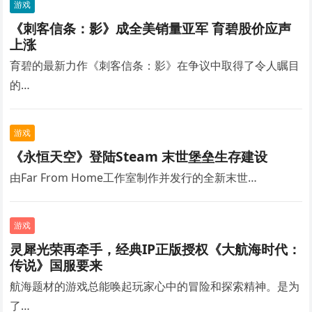
游戏
《刺客信条：影》成全美销量亚军 育碧股价应声
上涨
育碧的最新力作《刺客信条：影》在争议中取得了令人瞩目
的…
游戏
《永恒天空》登陆Steam 末世堡垒生存建设
由Far From Home工作室制作并发行的全新末世…
游戏
灵犀光荣再牵手，经典IP正版授权《大航海时代：
传说》国服要来
航海题材的游戏总能唤起玩家心中的冒险和探索精神。是为
了…