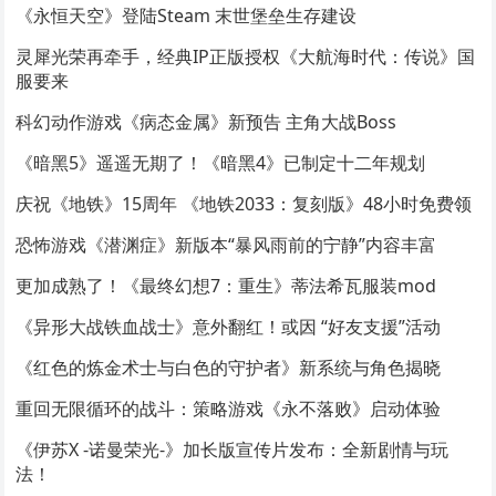
《永恒天空》登陆Steam 末世堡垒生存建设
灵犀光荣再牵手，经典IP正版授权《大航海时代：传说》国
服要来
科幻动作游戏《病态金属》新预告 主角大战Boss
《暗黑5》遥遥无期了！《暗黑4》已制定十二年规划
庆祝《地铁》15周年 《地铁2033：复刻版》48小时免费领
恐怖游戏《潜渊症》新版本“暴风雨前的宁静”内容丰富
更加成熟了！《最终幻想7：重生》蒂法希瓦服装mod
《异形大战铁血战士》意外翻红！或因 “好友支援”活动
《红色的炼金术士与白色的守护者》新系统与角色揭晓
重回无限循环的战斗：策略游戏《永不落败》启动体验
《伊苏X -诺曼荣光-》加长版宣传片发布：全新剧情与玩
法！