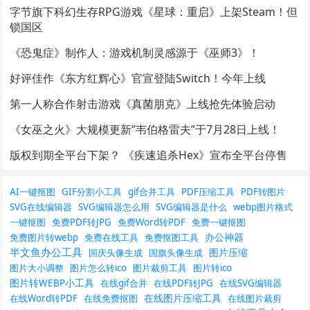
字节旗下科幻生存RPG游戏《星球：重启》上架Steam！但
锁国区
《恐鬼症》制作人：游戏机制灵感源于《巫师3》！
好评佳作《东方红辉心》官宣登陆Switch！今年上线
第一人称合作射击游戏《真菌朋克》上线抢先体验启动
《女巫之火》大规模更新”韦伯格雷夫”于7月28日上线！
版权到期全平台下架？ 《疾速追杀Hex》宣布全平台停售
AI一键抠图
GIF分割小工具
gif合并工具
PDF压缩工具
PDF转图片
SVG在线编辑器
SVG编辑器怎么用
SVG编辑器是什么
webp图片格式
一键抠图
免费PDF转JPG
免费Word转PDF
免费一键抠图
办公神器
免费图片转webp
免费在线工具
免费抠图工具
半文鱼办公工具
图片压缩
国庆头像生成
国旗头像生成
图片大小调整
图片怎么转ico
图片裁剪工具
图片转ico
图片转WEBP小工具
在线gif合并
在线PDF转JPG
在线SVG编辑器
在线图片压缩工具
在线Word转PDF
在线免费抠图
在线图片裁剪