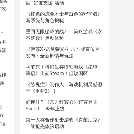
现实
因 “好友支援”活动
新区
《红色的炼金术士与白色的守护者》
新系统与角色揭晓
重回无限循环的战斗：策略游戏《永
”
不落败》启动体验
收并
《伊苏X -诺曼荣光-》加长版宣传片
资源
发布：全新剧情与玩法！
字节旗下科幻生存RPG游戏《星球：
重启》上架Steam！但锁国区
合作
高质
《恐鬼症》制作人：游戏机制灵感源
于《巫师3》！
好评佳作《东方红辉心》官宣登陆
原》
Switch！今年上线
tr
第一人称合作射击游戏《真菌朋克》
获得
上线抢先体验启动