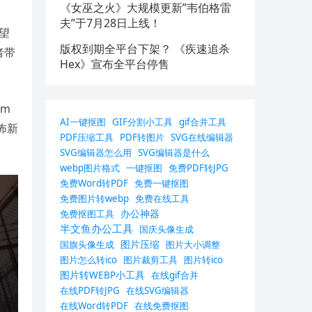
《女巫之火》大规模更新”韦伯格雷
夫”于7月28日上线！
望
版权到期全平台下架？ 《疾速追杀
者带
Hex》宣布全平台停售
am
AI一键抠图
GIF分割小工具
gif合并工具
怖新
PDF压缩工具
PDF转图片
SVG在线编辑器
SVG编辑器怎么用
SVG编辑器是什么
webp图片格式
一键抠图
免费PDF转JPG
免费Word转PDF
免费一键抠图
免费图片转webp
免费在线工具
办公神器
免费抠图工具
半文鱼办公工具
国庆头像生成
图片压缩
国旗头像生成
图片大小调整
图片怎么转ico
图片裁剪工具
图片转ico
图片转WEBP小工具
在线gif合并
在线PDF转JPG
在线SVG编辑器
在线Word转PDF
在线免费抠图