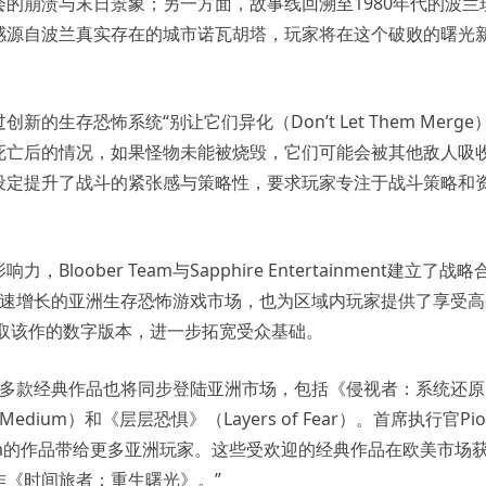
的崩溃与末日景象；另一方面，故事线回溯至1980年代的波兰
感源自波兰真实存在的城市诺瓦胡塔，玩家将在这个破败的曙光
存恐怖系统“别让它们异化（Don’t Let Them Merge）
死亡后的情况，如果怪物未能被烧毁，它们可能会被其他敌人吸
设定提升了战斗的紧张感与策略性，要求玩家专注于战斗策略和
ober Team与Sapphire Entertainment建立了战略
m进军快速增长的亚洲生存恐怖游戏市场，也为区域内玩家提供了享受
获取该作的数字版本，进一步拓宽受众基础。
eam的多款经典作品也将同步登陆亚洲市场，包括《侵视者：系统还
e Medium）和《层层恐惧》（Layers of Fear）。首席执行官Pio
r Team的作品带给更多亚洲玩家。这些受欢迎的经典作品在欧美市场
《时间旅者：重生曙光》。”