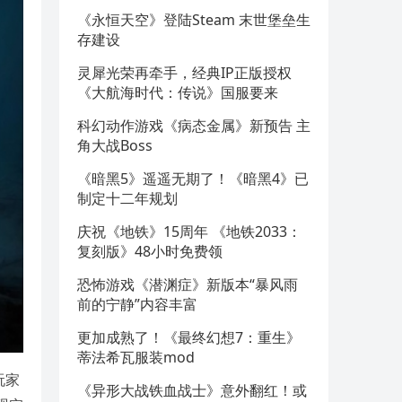
《永恒天空》登陆Steam 末世堡垒生
存建设
灵犀光荣再牵手，经典IP正版授权
《大航海时代：传说》国服要来
科幻动作游戏《病态金属》新预告 主
角大战Boss
《暗黑5》遥遥无期了！《暗黑4》已
制定十二年规划
庆祝《地铁》15周年 《地铁2033：
复刻版》48小时免费领
恐怖游戏《潜渊症》新版本“暴风雨
前的宁静”内容丰富
更加成熟了！《最终幻想7：重生》
蒂法希瓦服装mod
玩家
《异形大战铁血战士》意外翻红！或