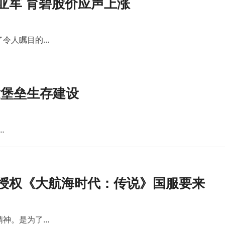
亚军 育碧股价应声上涨
了令人瞩目的…
世堡垒生存建设
…
版授权《大航海时代：传说》国服要来
精神。是为了…