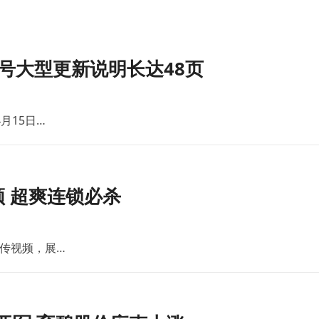
号大型更新说明长达48页
月15日…
 超爽连锁必杀
传视频，展…