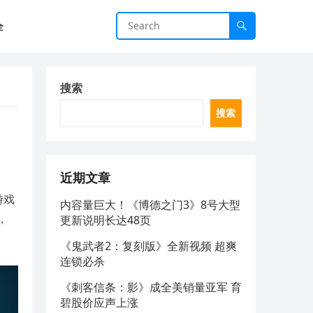
全
搜索
搜索
近期文章
游戏
内容量巨大！《博德之门3》8号大型
，
更新说明长达48页
《鬼武者2：复刻版》全新视频 超爽
连锁必杀
《刺客信条：影》成全美销量亚军 育
碧股价应声上涨