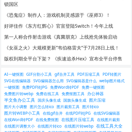
锁国区
《恐鬼症》制作人：游戏机制灵感源于《巫师3》！
好评佳作《东方红辉心》官宣登陆Switch！今年上线
第一人称合作射击游戏《真菌朋克》上线抢先体验启动
《女巫之火》大规模更新”韦伯格雷夫”于7月28日上线！
版权到期全平台下架？ 《疾速追杀Hex》宣布全平台停售
AI一键抠图
GIF分割小工具
gif合并工具
PDF压缩工具
PDF转图片
SVG在线编辑器
SVG编辑器怎么用
SVG编辑器是什么
webp图片格式
一键抠图
免费PDF转JPG
免费Word转PDF
免费一键抠图
办公神器
免费图片转webp
免费在线工具
免费抠图工具
半文鱼办公工具
图片压缩
国庆头像生成
国旗头像生成
图片大小调整
图片怎么转ico
图片裁剪工具
图片转ico
图片转WEBP小工具
在线gif合并
在线PDF转JPG
在线SVG编辑器
在线图片压缩工具
在线Word转PDF
在线免费抠图
在线图片裁剪
在线工具大全
在线图片调整大小
在线图片转ico
在线图片转webp