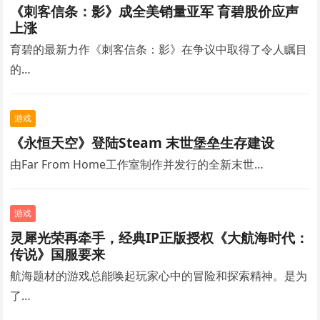
《刺客信条：影》成全美销量亚军 育碧股价应声
上涨
育碧的最新力作《刺客信条：影》在争议中取得了令人瞩目
的…
游戏
《永恒天空》登陆Steam 末世堡垒生存建设
由Far From Home工作室制作并发行的全新末世…
游戏
灵犀光荣再牵手，经典IP正版授权《大航海时代：
传说》国服要来
航海题材的游戏总能唤起玩家心中的冒险和探索精神。是为
了…