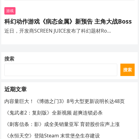
游戏
科幻动作游戏《病态金属》新预告 主角大战Boss
近日，开发商SCREEN JUICE发布了科幻题材Ro…
搜索
搜索
近期文章
内容量巨大！《博德之门3》8号大型更新说明长达48页
《鬼武者2：复刻版》全新视频 超爽连锁必杀
《刺客信条：影》成全美销量亚军 育碧股价应声上涨
《永恒天空》登陆Steam 末世堡垒生存建设