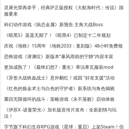
灵犀光荣再牵手，经典IP正版授权《大航海时代：传说》国
服要来
科幻动作游戏《病态金属》新预告 主角大战Boss
《暗黑5》遥遥无期了！《暗黑4》已制定十二年规划
庆祝《地铁》15周年 《地铁2033：复刻版》48小时免费领
恐怖游戏《潜渊症》新版本“暴风雨前的宁静”内容丰富
更加成熟了！《最终幻想7：重生》蒂法希瓦服装mod
《异形大战铁血战士》意外翻红！或因 “好友支援”活动
《红色的炼金术士与白色的守护者》新系统与角色揭晓
重回无限循环的战斗：策略游戏《永不落败》启动体验
《伊苏X -诺曼荣光-》加长版宣传片发布：全新剧情与玩
法！
字节旗下科幻生存RPG游戏《星球：重启》上架Steam！但