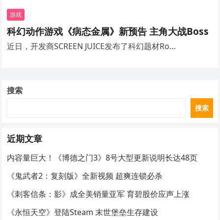
游戏
科幻动作游戏《病态金属》新预告 主角大战Boss
近日，开发商SCREEN JUICE发布了科幻题材Ro…
搜索
搜索
近期文章
内容量巨大！《博德之门3》8号大型更新说明长达48页
《鬼武者2：复刻版》全新视频 超爽连锁必杀
《刺客信条：影》成全美销量亚军 育碧股价应声上涨
《永恒天空》登陆Steam 末世堡垒生存建设