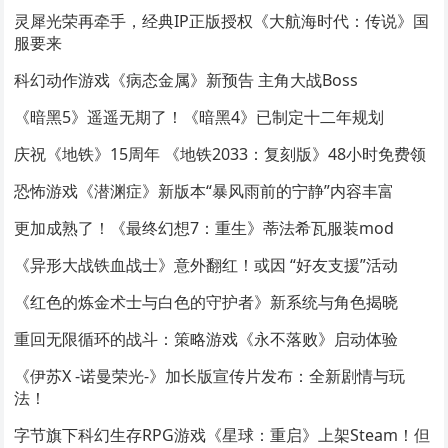
灵犀光荣再牵手，经典IP正版授权《大航海时代：传说》国
服要来
科幻动作游戏《病态金属》新预告 主角大战Boss
《暗黑5》遥遥无期了！《暗黑4》已制定十二年规划
庆祝《地铁》15周年 《地铁2033：复刻版》48小时免费领
恐怖游戏《潜渊症》新版本“暴风雨前的宁静”内容丰富
更加成熟了！《最终幻想7：重生》蒂法希瓦服装mod
《异形大战铁血战士》意外翻红！或因 “好友支援”活动
《红色的炼金术士与白色的守护者》新系统与角色揭晓
重回无限循环的战斗：策略游戏《永不落败》启动体验
《伊苏X -诺曼荣光-》加长版宣传片发布：全新剧情与玩
法！
字节旗下科幻生存RPG游戏《星球：重启》上架Steam！但