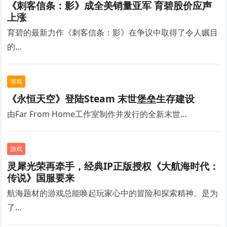
《刺客信条：影》成全美销量亚军 育碧股价应声
上涨
育碧的最新力作《刺客信条：影》在争议中取得了令人瞩目
的…
游戏
《永恒天空》登陆Steam 末世堡垒生存建设
由Far From Home工作室制作并发行的全新末世…
游戏
灵犀光荣再牵手，经典IP正版授权《大航海时代：
传说》国服要来
航海题材的游戏总能唤起玩家心中的冒险和探索精神。是为
了…