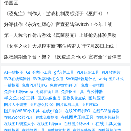
锁国区
《恐鬼症》制作人：游戏机制灵感源于《巫师3》！
好评佳作《东方红辉心》官宣登陆Switch！今年上线
第一人称合作射击游戏《真菌朋克》上线抢先体验启动
《女巫之火》大规模更新”韦伯格雷夫”于7月28日上线！
版权到期全平台下架？ 《疾速追杀Hex》宣布全平台停售
AI一键抠图
GIF分割小工具
gif合并工具
PDF压缩工具
PDF转图片
SVG在线编辑器
SVG编辑器怎么用
SVG编辑器是什么
webp图片格式
一键抠图
免费PDF转JPG
免费Word转PDF
免费一键抠图
办公神器
免费图片转webp
免费在线工具
免费抠图工具
半文鱼办公工具
图片压缩
国庆头像生成
国旗头像生成
图片大小调整
图片怎么转ico
图片裁剪工具
图片转ico
图片转WEBP小工具
在线gif合并
在线PDF转JPG
在线SVG编辑器
在线图片压缩工具
在线Word转PDF
在线免费抠图
在线图片裁剪
在线工具大全
在线图片调整大小
在线图片转ico
在线图片转webp
在线抠图
在线抠图工具
在线智能扣图
在线智能抠图
在线视频倒放