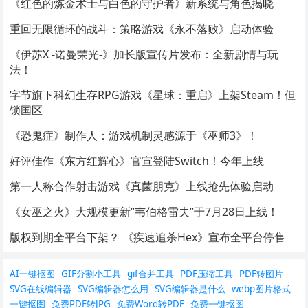
《红色的炼金术士与白色的守护者》新系统与角色揭晓
重回无限循环的战斗：策略游戏《永不落败》启动体验
《伊苏X -诺曼荣光-》加长版宣传片发布：全新剧情与玩
法！
字节旗下科幻生存RPG游戏《星球：重启》上架Steam！但
锁国区
《恐鬼症》制作人：游戏机制灵感源于《巫师3》！
好评佳作《东方红辉心》官宣登陆Switch！今年上线
第一人称合作射击游戏《真菌朋克》上线抢先体验启动
《女巫之火》大规模更新”韦伯格雷夫”于7月28日上线！
版权到期全平台下架？ 《疾速追杀Hex》宣布全平台停售
AI一键抠图
GIF分割小工具
gif合并工具
PDF压缩工具
PDF转图片
SVG在线编辑器
SVG编辑器怎么用
SVG编辑器是什么
webp图片格式
一键抠图
免费PDF转JPG
免费Word转PDF
免费一键抠图