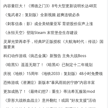
内容量巨大！《博德之门3》8号大型更新说明长达48页
《鬼武者2：复刻版》全新视频 超爽连锁必杀
《刺客信条：影》成全美销量亚军 育碧股价应声上涨
《永恒天空》登陆Steam 末世堡垒生存建设
灵犀光荣再牵手，经典IP正版授权《大航海时代：传说》国
服要来
科幻动作游戏《病态金属》新预告 主角大战Boss
《暗黑5》遥遥无期了！《暗黑4》已制定十二年规划
庆祝《地铁》15周年 《地铁2033：复刻版》48小时免费领
恐怖游戏《潜渊症》新版本“暴风雨前的宁静”内容丰富
更加成熟了！《最终幻想7：重生》蒂法希瓦服装mod
《异形大战铁血战士》意外翻红！或因 “好友支援”活动