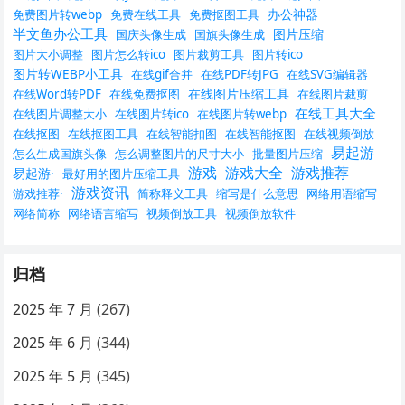
办公神器
免费图片转webp
免费在线工具
免费抠图工具
半文鱼办公工具
图片压缩
国庆头像生成
国旗头像生成
图片大小调整
图片怎么转ico
图片裁剪工具
图片转ico
图片转WEBP小工具
在线gif合并
在线PDF转JPG
在线SVG编辑器
在线图片压缩工具
在线Word转PDF
在线免费抠图
在线图片裁剪
在线工具大全
在线图片调整大小
在线图片转ico
在线图片转webp
在线抠图
在线抠图工具
在线智能扣图
在线智能抠图
在线视频倒放
易起游
怎么生成国旗头像
怎么调整图片的尺寸大小
批量图片压缩
游戏
游戏大全
游戏推荐
易起游·
最好用的图片压缩工具
游戏资讯
游戏推荐·
简称释义工具
缩写是什么意思
网络用语缩写
网络简称
网络语言缩写
视频倒放工具
视频倒放软件
归档
2025 年 7 月
(267)
2025 年 6 月
(344)
2025 年 5 月
(345)