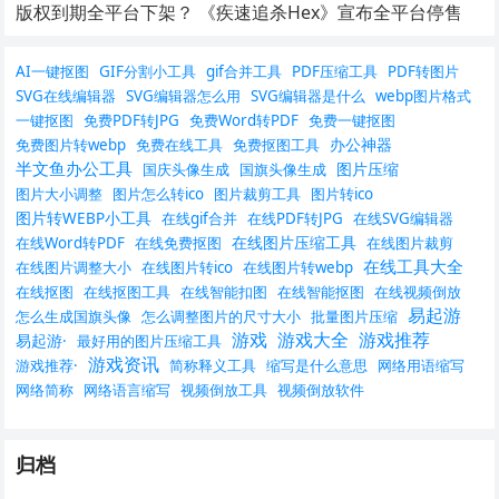
版权到期全平台下架？ 《疾速追杀Hex》宣布全平台停售
AI一键抠图
GIF分割小工具
gif合并工具
PDF压缩工具
PDF转图片
SVG在线编辑器
SVG编辑器怎么用
SVG编辑器是什么
webp图片格式
一键抠图
免费PDF转JPG
免费Word转PDF
免费一键抠图
办公神器
免费图片转webp
免费在线工具
免费抠图工具
半文鱼办公工具
图片压缩
国庆头像生成
国旗头像生成
图片大小调整
图片怎么转ico
图片裁剪工具
图片转ico
图片转WEBP小工具
在线gif合并
在线PDF转JPG
在线SVG编辑器
在线图片压缩工具
在线Word转PDF
在线免费抠图
在线图片裁剪
在线工具大全
在线图片调整大小
在线图片转ico
在线图片转webp
在线抠图
在线抠图工具
在线智能扣图
在线智能抠图
在线视频倒放
易起游
怎么生成国旗头像
怎么调整图片的尺寸大小
批量图片压缩
游戏
游戏大全
游戏推荐
易起游·
最好用的图片压缩工具
游戏资讯
游戏推荐·
简称释义工具
缩写是什么意思
网络用语缩写
网络简称
网络语言缩写
视频倒放工具
视频倒放软件
归档