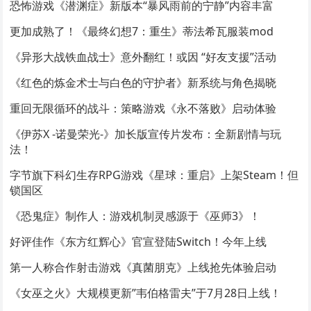
恐怖游戏《潜渊症》新版本“暴风雨前的宁静”内容丰富
更加成熟了！《最终幻想7：重生》蒂法希瓦服装mod
《异形大战铁血战士》意外翻红！或因 “好友支援”活动
《红色的炼金术士与白色的守护者》新系统与角色揭晓
重回无限循环的战斗：策略游戏《永不落败》启动体验
《伊苏X -诺曼荣光-》加长版宣传片发布：全新剧情与玩
法！
字节旗下科幻生存RPG游戏《星球：重启》上架Steam！但
锁国区
《恐鬼症》制作人：游戏机制灵感源于《巫师3》！
好评佳作《东方红辉心》官宣登陆Switch！今年上线
第一人称合作射击游戏《真菌朋克》上线抢先体验启动
《女巫之火》大规模更新”韦伯格雷夫”于7月28日上线！