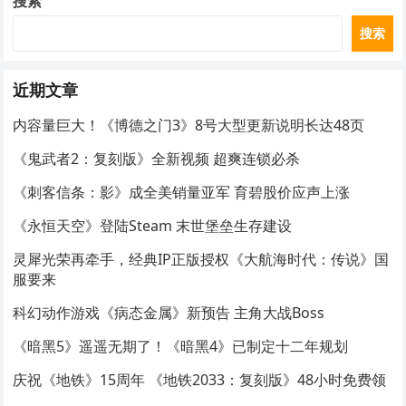
搜索
搜索
近期文章
内容量巨大！《博德之门3》8号大型更新说明长达48页
《鬼武者2：复刻版》全新视频 超爽连锁必杀
《刺客信条：影》成全美销量亚军 育碧股价应声上涨
《永恒天空》登陆Steam 末世堡垒生存建设
灵犀光荣再牵手，经典IP正版授权《大航海时代：传说》国
服要来
科幻动作游戏《病态金属》新预告 主角大战Boss
《暗黑5》遥遥无期了！《暗黑4》已制定十二年规划
庆祝《地铁》15周年 《地铁2033：复刻版》48小时免费领