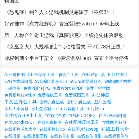
锁国区
《恐鬼症》制作人：游戏机制灵感源于《巫师3》！
好评佳作《东方红辉心》官宣登陆Switch！今年上线
第一人称合作射击游戏《真菌朋克》上线抢先体验启动
《女巫之火》大规模更新”韦伯格雷夫”于7月28日上线！
版权到期全平台下架？ 《疾速追杀Hex》宣布全平台停售
AI一键抠图
GIF分割小工具
gif合并工具
PDF压缩工具
PDF转图片
SVG在线编辑器
SVG编辑器怎么用
SVG编辑器是什么
webp图片格式
一键抠图
免费PDF转JPG
免费Word转PDF
免费一键抠图
办公神器
免费图片转webp
免费在线工具
免费抠图工具
半文鱼办公工具
图片压缩
国庆头像生成
国旗头像生成
图片大小调整
图片怎么转ico
图片裁剪工具
图片转ico
图片转WEBP小工具
在线gif合并
在线PDF转JPG
在线SVG编辑器
在线图片压缩工具
在线Word转PDF
在线免费抠图
在线图片裁剪
在线工具大全
在线图片调整大小
在线图片转ico
在线图片转webp
在线抠图
在线抠图工具
在线智能扣图
在线智能抠图
在线视频倒放