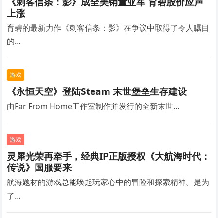
《刺客信条：影》成全美销量亚军 育碧股价应声
上涨
育碧的最新力作《刺客信条：影》在争议中取得了令人瞩目
的…
游戏
《永恒天空》登陆Steam 末世堡垒生存建设
由Far From Home工作室制作并发行的全新末世…
游戏
灵犀光荣再牵手，经典IP正版授权《大航海时代：
传说》国服要来
航海题材的游戏总能唤起玩家心中的冒险和探索精神。是为
了…