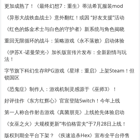
更加成熟了！《最终幻想7：重生》蒂法希瓦服装mod
《异形大战铁血战士》意外翻红！或因 “好友支援”活动
《红色的炼金术士与白色的守护者》新系统与角色揭晓
重回无限循环的战斗：策略游戏《永不落败》启动体验
《伊苏X -诺曼荣光-》加长版宣传片发布：全新剧情与玩
法！
字节旗下科幻生存RPG游戏《星球：重启》上架Steam！但
锁国区
《恐鬼症》制作人：游戏机制灵感源于《巫师3》！
好评佳作《东方红辉心》官宣登陆Switch！今年上线
第一人称合作射击游戏《真菌朋克》上线抢先体验启动
《女巫之火》大规模更新”韦伯格雷夫”于7月28日上线！
版权到期全平台下架？ 《疾速追杀Hex》宣布全平台停售