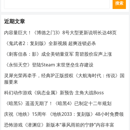
搜索
近期文章
内容量巨大！《博德之门3》8号大型更新说明长达48页
《鬼武者2：复刻版》全新视频 超爽连锁必杀
《刺客信条：影》成全美销量亚军 育碧股价应声上涨
《永恒天空》登陆Steam 末世堡垒生存建设
灵犀光荣再牵手，经典IP正版授权《大航海时代：传说》国
服要来
科幻动作游戏《病态金属》新预告 主角大战Boss
《暗黑5》遥遥无期了！《暗黑4》已制定十二年规划
庆祝《地铁》15周年 《地铁2033：复刻版》48小时免费领
恐怖游戏《潜渊症》新版本“暴风雨前的宁静”内容丰富