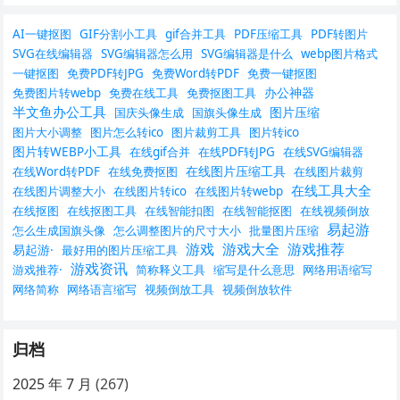
AI一键抠图
GIF分割小工具
gif合并工具
PDF压缩工具
PDF转图片
SVG在线编辑器
SVG编辑器怎么用
SVG编辑器是什么
webp图片格式
一键抠图
免费PDF转JPG
免费Word转PDF
免费一键抠图
办公神器
免费图片转webp
免费在线工具
免费抠图工具
半文鱼办公工具
图片压缩
国庆头像生成
国旗头像生成
图片大小调整
图片怎么转ico
图片裁剪工具
图片转ico
图片转WEBP小工具
在线gif合并
在线PDF转JPG
在线SVG编辑器
在线图片压缩工具
在线Word转PDF
在线免费抠图
在线图片裁剪
在线工具大全
在线图片调整大小
在线图片转ico
在线图片转webp
在线抠图
在线抠图工具
在线智能扣图
在线智能抠图
在线视频倒放
易起游
怎么生成国旗头像
怎么调整图片的尺寸大小
批量图片压缩
游戏
游戏大全
游戏推荐
易起游·
最好用的图片压缩工具
游戏资讯
游戏推荐·
简称释义工具
缩写是什么意思
网络用语缩写
网络简称
网络语言缩写
视频倒放工具
视频倒放软件
归档
2025 年 7 月
(267)