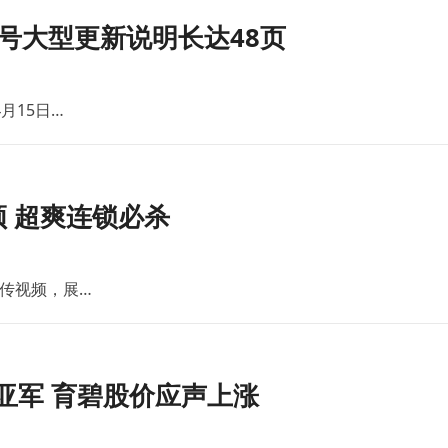
号大型更新说明长达48页
月15日…
 超爽连锁必杀
传视频，展…
亚军 育碧股价应声上涨