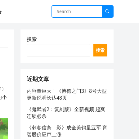
全
搜索
搜索
近期文章
s）
内容量巨大！《博德之门3》8号大型
的小
更新说明长达48页
《鬼武者2：复刻版》全新视频 超爽
连锁必杀
《刺客信条：影》成全美销量亚军 育
碧股价应声上涨