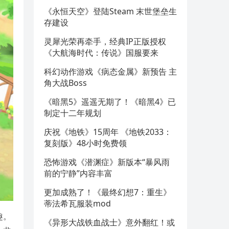
《永恒天空》登陆Steam 末世堡垒生
存建设
灵犀光荣再牵手，经典IP正版授权
《大航海时代：传说》国服要来
科幻动作游戏《病态金属》新预告 主
角大战Boss
《暗黑5》遥遥无期了！《暗黑4》已
制定十二年规划
庆祝《地铁》15周年 《地铁2033：
复刻版》48小时免费领
恐怖游戏《潜渊症》新版本“暴风雨
前的宁静”内容丰富
更加成熟了！《最终幻想7：重生》
蒂法希瓦服装mod
趣。
《异形大战铁血战士》意外翻红！或