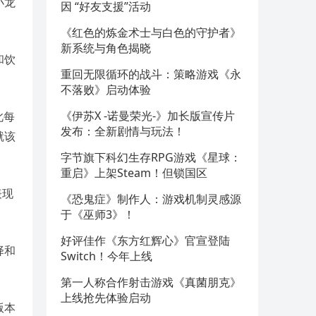
小龙
因 “好友支援”活动
《红色的炼金术士与白色的守护者》
新系统与角色揭晓
和饮
重回无限循环的战斗：策略游戏《永
不落败》启动体验
《伊苏X -诺曼荣光-》加长版宣传片
此每
发布：全新剧情与玩法！
就该
字节旗下科幻生存RPG游戏《星球：
重启》上架Steam！但锁国区
表现
《恐鬼症》制作人：游戏机制灵感源
于《巫师3》！
好评佳作《东方红辉心》官宣登陆
择和
Switch！今年上线
第一人称合作射击游戏《真菌朋克》
上线抢先体验启动
版本