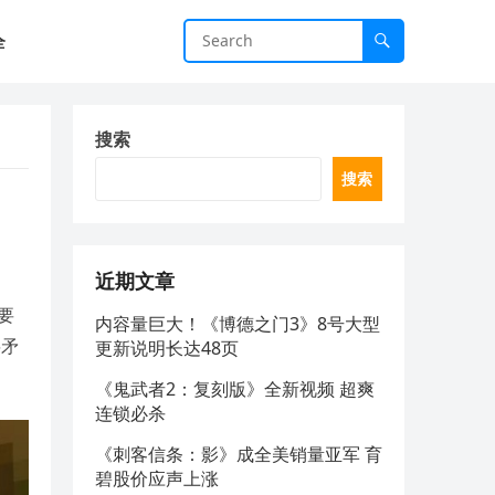
全
搜索
搜索
近期文章
是要
内容量巨大！《博德之门3》8号大型
将矛
更新说明长达48页
《鬼武者2：复刻版》全新视频 超爽
连锁必杀
《刺客信条：影》成全美销量亚军 育
碧股价应声上涨