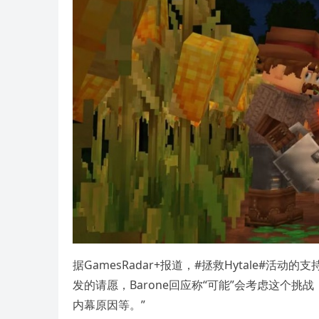
据GamesRadar+报道，#拯救Hytale#活动
发的请愿，Barone回应称“可能”会考虑这个
内幕原因等。”