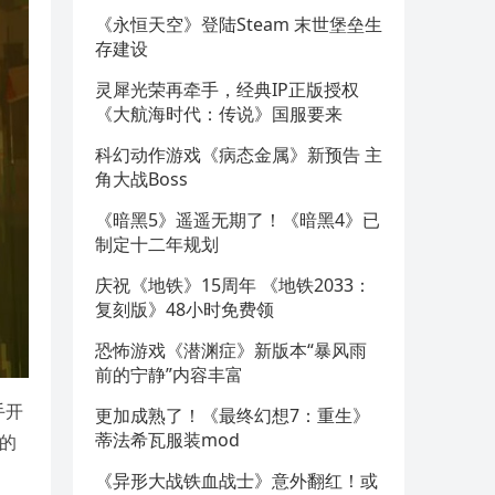
《永恒天空》登陆Steam 末世堡垒生
存建设
灵犀光荣再牵手，经典IP正版授权
《大航海时代：传说》国服要来
科幻动作游戏《病态金属》新预告 主
角大战Boss
《暗黑5》遥遥无期了！《暗黑4》已
制定十二年规划
庆祝《地铁》15周年 《地铁2033：
复刻版》48小时免费领
恐怖游戏《潜渊症》新版本“暴风雨
前的宁静”内容丰富
手开
更加成熟了！《最终幻想7：重生》
蒂法希瓦服装mod
败的
《异形大战铁血战士》意外翻红！或