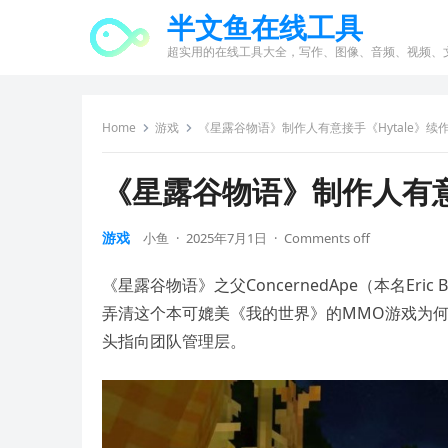
半文鱼在线工具
超实用的在线工具大全，写作、图像、音频、视频、
Home
游戏
《星露谷物语》制作人有意接手《Hytale》续
《星露谷物语》制作人有意
游戏
小鱼
·
2025年7月1日
·
Comments off
《星露谷物语》之父ConcernedApe（本名Eri
弄清这个本可媲美《我的世界》的MMO游戏为
头指向团队管理层。