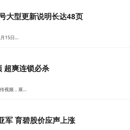
号大型更新说明长达48页
月15日…
 超爽连锁必杀
传视频，展…
亚军 育碧股价应声上涨