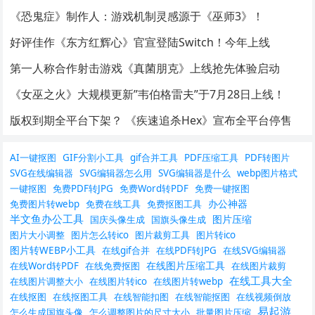
《恐鬼症》制作人：游戏机制灵感源于《巫师3》！
好评佳作《东方红辉心》官宣登陆Switch！今年上线
第一人称合作射击游戏《真菌朋克》上线抢先体验启动
《女巫之火》大规模更新”韦伯格雷夫”于7月28日上线！
版权到期全平台下架？ 《疾速追杀Hex》宣布全平台停售
AI一键抠图
GIF分割小工具
gif合并工具
PDF压缩工具
PDF转图片
SVG在线编辑器
SVG编辑器怎么用
SVG编辑器是什么
webp图片格式
一键抠图
免费PDF转JPG
免费Word转PDF
免费一键抠图
办公神器
免费图片转webp
免费在线工具
免费抠图工具
半文鱼办公工具
图片压缩
国庆头像生成
国旗头像生成
图片大小调整
图片怎么转ico
图片裁剪工具
图片转ico
图片转WEBP小工具
在线gif合并
在线PDF转JPG
在线SVG编辑器
在线图片压缩工具
在线Word转PDF
在线免费抠图
在线图片裁剪
在线工具大全
在线图片调整大小
在线图片转ico
在线图片转webp
在线抠图
在线抠图工具
在线智能扣图
在线智能抠图
在线视频倒放
易起游
怎么生成国旗头像
怎么调整图片的尺寸大小
批量图片压缩