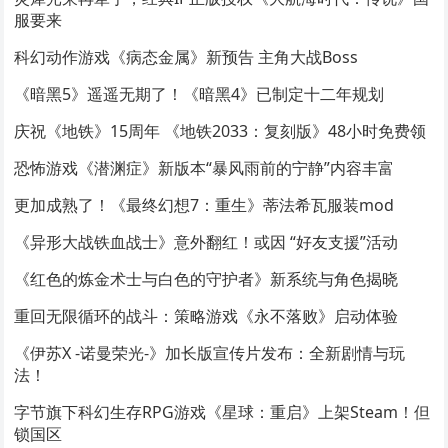
服要来
科幻动作游戏《病态金属》新预告 主角大战Boss
《暗黑5》遥遥无期了！《暗黑4》已制定十二年规划
庆祝《地铁》15周年 《地铁2033：复刻版》48小时免费领
恐怖游戏《潜渊症》新版本“暴风雨前的宁静”内容丰富
更加成熟了！《最终幻想7：重生》蒂法希瓦服装mod
《异形大战铁血战士》意外翻红！或因 “好友支援”活动
《红色的炼金术士与白色的守护者》新系统与角色揭晓
重回无限循环的战斗：策略游戏《永不落败》启动体验
《伊苏X -诺曼荣光-》加长版宣传片发布：全新剧情与玩
法！
字节旗下科幻生存RPG游戏《星球：重启》上架Steam！但
锁国区