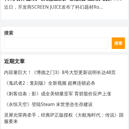
近日，开发商SCREEN JUICE发布了科幻题材Ro…
搜索
搜索
近期文章
内容量巨大！《博德之门3》8号大型更新说明长达48页
《鬼武者2：复刻版》全新视频 超爽连锁必杀
《刺客信条：影》成全美销量亚军 育碧股价应声上涨
《永恒天空》登陆Steam 末世堡垒生存建设
灵犀光荣再牵手，经典IP正版授权《大航海时代：传说》国
服要来