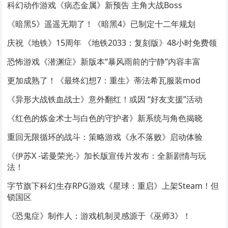
科幻动作游戏《病态金属》新预告 主角大战Boss
《暗黑5》遥遥无期了！《暗黑4》已制定十二年规划
庆祝《地铁》15周年 《地铁2033：复刻版》48小时免费领
恐怖游戏《潜渊症》新版本“暴风雨前的宁静”内容丰富
更加成熟了！《最终幻想7：重生》蒂法希瓦服装mod
《异形大战铁血战士》意外翻红！或因 “好友支援”活动
《红色的炼金术士与白色的守护者》新系统与角色揭晓
重回无限循环的战斗：策略游戏《永不落败》启动体验
《伊苏X -诺曼荣光-》加长版宣传片发布：全新剧情与玩
法！
字节旗下科幻生存RPG游戏《星球：重启》上架Steam！但
锁国区
《恐鬼症》制作人：游戏机制灵感源于《巫师3》！