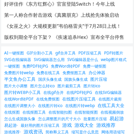
好评佳作《东方红辉心》官宣登陆Switch！今年上线
第一人称合作射击游戏《真菌朋克》上线抢先体验启动
《女巫之火》大规模更新”韦伯格雷夫”于7月28日上线！
版权到期全平台下架？ 《疾速追杀Hex》宣布全平台停售
AI一键抠图
GIF分割小工具
gif合并工具
PDF压缩工具
PDF转图片
SVG在线编辑器
SVG编辑器怎么用
SVG编辑器是什么
webp图片格式
一键抠图
免费PDF转JPG
免费Word转PDF
免费一键抠图
办公神器
免费图片转webp
免费在线工具
免费抠图工具
半文鱼办公工具
图片压缩
国庆头像生成
国旗头像生成
图片大小调整
图片怎么转ico
图片裁剪工具
图片转ico
图片转WEBP小工具
在线gif合并
在线PDF转JPG
在线SVG编辑器
在线图片压缩工具
在线Word转PDF
在线免费抠图
在线图片裁剪
在线工具大全
在线图片调整大小
在线图片转ico
在线图片转webp
在线抠图
在线抠图工具
在线智能扣图
在线智能抠图
在线视频倒放
易起游
怎么生成国旗头像
怎么调整图片的尺寸大小
批量图片压缩
游戏
游戏大全
游戏推荐
易起游·
最好用的图片压缩工具
游戏资讯
游戏推荐·
简称释义工具
缩写是什么意思
网络用语缩写