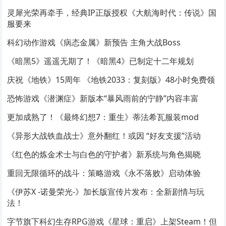
灵犀光荣再牵手，经典IP正版授权《大航海时代：传说》国
服要来
科幻动作游戏《病态金属》新预告 主角大战Boss
《暗黑5》遥遥无期了！《暗黑4》已制定十二年规划
庆祝《地铁》15周年 《地铁2033：复刻版》48小时免费领
恐怖游戏《潜渊症》新版本“暴风雨前的宁静”内容丰富
更加成熟了！《最终幻想7：重生》蒂法希瓦服装mod
《异形大战铁血战士》意外翻红！或因 “好友支援”活动
《红色的炼金术士与白色的守护者》新系统与角色揭晓
重回无限循环的战斗：策略游戏《永不落败》启动体验
《伊苏X -诺曼荣光-》加长版宣传片发布：全新剧情与玩
法！
字节旗下科幻生存RPG游戏《星球：重启》上架Steam！但