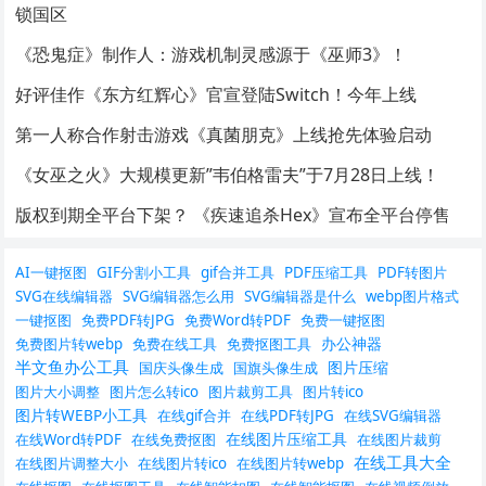
锁国区
《恐鬼症》制作人：游戏机制灵感源于《巫师3》！
好评佳作《东方红辉心》官宣登陆Switch！今年上线
第一人称合作射击游戏《真菌朋克》上线抢先体验启动
《女巫之火》大规模更新”韦伯格雷夫”于7月28日上线！
版权到期全平台下架？ 《疾速追杀Hex》宣布全平台停售
AI一键抠图
GIF分割小工具
gif合并工具
PDF压缩工具
PDF转图片
SVG在线编辑器
SVG编辑器怎么用
SVG编辑器是什么
webp图片格式
一键抠图
免费PDF转JPG
免费Word转PDF
免费一键抠图
办公神器
免费图片转webp
免费在线工具
免费抠图工具
半文鱼办公工具
图片压缩
国庆头像生成
国旗头像生成
图片大小调整
图片怎么转ico
图片裁剪工具
图片转ico
图片转WEBP小工具
在线gif合并
在线PDF转JPG
在线SVG编辑器
在线图片压缩工具
在线Word转PDF
在线免费抠图
在线图片裁剪
在线工具大全
在线图片调整大小
在线图片转ico
在线图片转webp