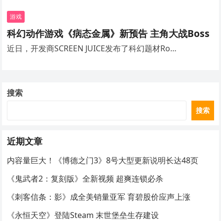
游戏
科幻动作游戏《病态金属》新预告 主角大战Boss
近日，开发商SCREEN JUICE发布了科幻题材Ro…
搜索
搜索
近期文章
内容量巨大！《博德之门3》8号大型更新说明长达48页
《鬼武者2：复刻版》全新视频 超爽连锁必杀
《刺客信条：影》成全美销量亚军 育碧股价应声上涨
《永恒天空》登陆Steam 末世堡垒生存建设