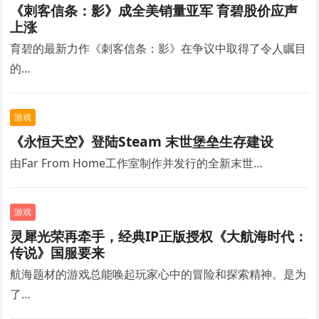
《刺客信条：影》成全美销量亚军 育碧股价应声
上涨
育碧的最新力作《刺客信条：影》在争议中取得了令人瞩目
的…
游戏
《永恒天空》登陆Steam 末世堡垒生存建设
由Far From Home工作室制作并发行的全新末世…
游戏
灵犀光荣再牵手，经典IP正版授权《大航海时代：
传说》国服要来
航海题材的游戏总能唤起玩家心中的冒险和探索精神。是为
了…