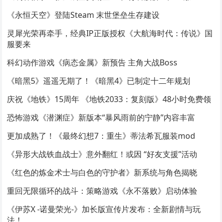
《永恒天空》登陆Steam 末世堡垒生存建设
灵犀光荣再牵手，经典IP正版授权《大航海时代：传说》国
服要来
科幻动作游戏《病态金属》新预告 主角大战Boss
《暗黑5》遥遥无期了！《暗黑4》已制定十二年规划
庆祝《地铁》15周年 《地铁2033：复刻版》48小时免费领
恐怖游戏《潜渊症》新版本“暴风雨前的宁静”内容丰富
更加成熟了！《最终幻想7：重生》蒂法希瓦服装mod
《异形大战铁血战士》意外翻红！或因 “好友支援”活动
《红色的炼金术士与白色的守护者》新系统与角色揭晓
重回无限循环的战斗：策略游戏《永不落败》启动体验
《伊苏X -诺曼荣光-》加长版宣传片发布：全新剧情与玩
法！