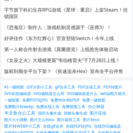
字节旗下科幻生存RPG游戏《星球：重启》上架Steam！但
锁国区
《恐鬼症》制作人：游戏机制灵感源于《巫师3》！
好评佳作《东方红辉心》官宣登陆Switch！今年上线
第一人称合作射击游戏《真菌朋克》上线抢先体验启动
《女巫之火》大规模更新”韦伯格雷夫”于7月28日上线！
版权到期全平台下架？ 《疾速追杀Hex》宣布全平台停售
AI一键抠图
GIF分割小工具
gif合并工具
PDF压缩工具
PDF转图片
SVG在线编辑器
SVG编辑器怎么用
SVG编辑器是什么
webp图片格式
一键抠图
免费PDF转JPG
免费Word转PDF
免费一键抠图
办公神器
免费图片转webp
免费在线工具
免费抠图工具
半文鱼办公工具
图片压缩
国庆头像生成
国旗头像生成
图片大小调整
图片怎么转ico
图片裁剪工具
图片转ico
图片转WEBP小工具
在线gif合并
在线PDF转JPG
在线SVG编辑器
在线图片压缩工具
在线Word转PDF
在线免费抠图
在线图片裁剪