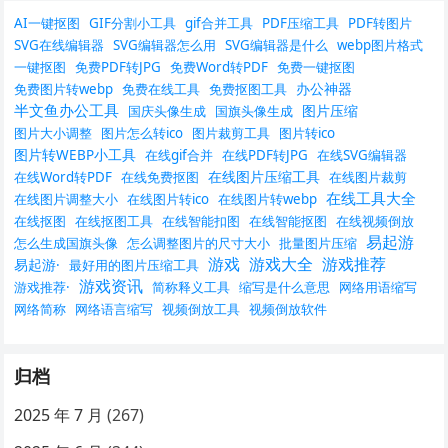
AI一键抠图
GIF分割小工具
gif合并工具
PDF压缩工具
PDF转图片
SVG在线编辑器
SVG编辑器怎么用
SVG编辑器是什么
webp图片格式
一键抠图
免费PDF转JPG
免费Word转PDF
免费一键抠图
办公神器
免费图片转webp
免费在线工具
免费抠图工具
半文鱼办公工具
图片压缩
国庆头像生成
国旗头像生成
图片大小调整
图片怎么转ico
图片裁剪工具
图片转ico
图片转WEBP小工具
在线gif合并
在线PDF转JPG
在线SVG编辑器
在线图片压缩工具
在线Word转PDF
在线免费抠图
在线图片裁剪
在线工具大全
在线图片调整大小
在线图片转ico
在线图片转webp
在线抠图
在线抠图工具
在线智能扣图
在线智能抠图
在线视频倒放
易起游
怎么生成国旗头像
怎么调整图片的尺寸大小
批量图片压缩
游戏
游戏大全
游戏推荐
易起游·
最好用的图片压缩工具
游戏资讯
游戏推荐·
简称释义工具
缩写是什么意思
网络用语缩写
网络简称
网络语言缩写
视频倒放工具
视频倒放软件
归档
2025 年 7 月
(267)