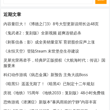
近期文章
内容量巨大！《博德之门3》8号大型更新说明长达48页
《鬼武者2：复刻版》全新视频 超爽连锁必杀
《刺客信条：影》成全美销量亚军 育碧股价应声上涨
《永恒天空》登陆Steam 末世堡垒生存建设
灵犀光荣再牵手，经典IP正版授权《大航海时代：传说》国
服要来
科幻动作游戏《病态金属》新预告 主角大战Boss
《暗黑5》遥遥无期了！《暗黑4》已制定十二年规划
庆祝《地铁》15周年 《地铁2033：复刻版》48小时免费领
恐怖游戏《潜渊症》新版本“暴风雨前的宁静”内容丰富