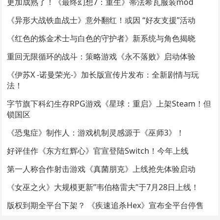
更加成熟了！《最终幻想7：重生》蒂法希瓦服装mod
《异形大战铁血战士》意外翻红！或因 “好友支援”活动
《红色的炼金术士与白色的守护者》新系统与角色揭晓
重回无限循环的战斗：策略游戏《永不落败》启动体验
《伊苏X -诺曼荣光-》加长版宣传片发布：全新剧情与玩
法！
字节旗下科幻生存RPG游戏《星球：重启》上架Steam！但
锁国区
《恐鬼症》制作人：游戏机制灵感源于《巫师3》！
好评佳作《东方红辉心》官宣登陆Switch！今年上线
第一人称合作射击游戏《真菌朋克》上线抢先体验启动
《女巫之火》大规模更新”韦伯格雷夫”于7月28日上线！
版权到期全平台下架？ 《疾速追杀Hex》宣布全平台停售