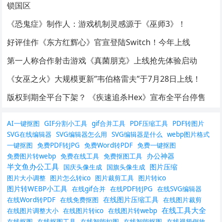
锁国区
《恐鬼症》制作人：游戏机制灵感源于《巫师3》！
好评佳作《东方红辉心》官宣登陆Switch！今年上线
第一人称合作射击游戏《真菌朋克》上线抢先体验启动
《女巫之火》大规模更新”韦伯格雷夫”于7月28日上线！
版权到期全平台下架？ 《疾速追杀Hex》宣布全平台停售
AI一键抠图
GIF分割小工具
gif合并工具
PDF压缩工具
PDF转图片
SVG在线编辑器
SVG编辑器怎么用
SVG编辑器是什么
webp图片格式
一键抠图
免费PDF转JPG
免费Word转PDF
免费一键抠图
办公神器
免费图片转webp
免费在线工具
免费抠图工具
半文鱼办公工具
图片压缩
国庆头像生成
国旗头像生成
图片大小调整
图片怎么转ico
图片裁剪工具
图片转ico
图片转WEBP小工具
在线gif合并
在线PDF转JPG
在线SVG编辑器
在线图片压缩工具
在线Word转PDF
在线免费抠图
在线图片裁剪
在线工具大全
在线图片调整大小
在线图片转ico
在线图片转webp
在线抠图
在线抠图工具
在线智能扣图
在线智能抠图
在线视频倒放