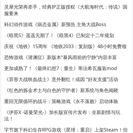
灵犀光荣再牵手，经典IP正版授权《大航海时代：传说》国
服要来
科幻动作游戏《病态金属》新预告 主角大战Boss
《暗黑5》遥遥无期了！《暗黑4》已制定十二年规划
庆祝《地铁》15周年 《地铁2033：复刻版》48小时免费领
恐怖游戏《潜渊症》新版本“暴风雨前的宁静”内容丰富
更加成熟了！《最终幻想7：重生》蒂法希瓦服装mod
《异形大战铁血战士》意外翻红！或因 “好友支援”活动
《红色的炼金术士与白色的守护者》新系统与角色揭晓
重回无限循环的战斗：策略游戏《永不落败》启动体验
《伊苏X -诺曼荣光-》加长版宣传片发布：全新剧情与玩
法！
字节旗下科幻生存RPG游戏《星球：重启》上架Steam！但