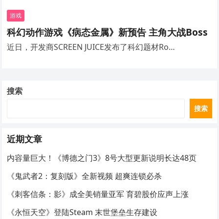
游戏
科幻动作游戏《病态金属》新预告 主角大战Boss
近日，开发商SCREEN JUICE发布了科幻题材Ro…
搜索
搜索
近期文章
内容量巨大！《博德之门3》8号大型更新说明长达48页
《鬼武者2：复刻版》全新视频 超爽连锁必杀
《刺客信条：影》成全美销量亚军 育碧股价应声上涨
《永恒天空》登陆Steam 末世堡垒生存建设