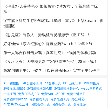
《伊苏X -诺曼荣光-》加长版宣传片发布：全新剧情与玩
法！
字节旗下科幻生存RPG游戏《星球：重启》上架Steam！但
锁国区
《恐鬼症》制作人：游戏机制灵感源于《巫师3》！
好评佳作《东方红辉心》官宣登陆Switch！今年上线
第一人称合作射击游戏《真菌朋克》上线抢先体验启动
《女巫之火》大规模更新”韦伯格雷夫”于7月28日上线！
版权到期全平台下架？ 《疾速追杀Hex》宣布全平台停售
AI一键抠图
GIF分割小工具
gif合并工具
PDF压缩工具
PDF转图片
SVG在线编辑器
SVG编辑器怎么用
SVG编辑器是什么
webp图片格式
一键抠图
免费PDF转JPG
免费Word转PDF
免费一键抠图
办公神器
免费图片转webp
免费在线工具
免费抠图工具
半文鱼办公工具
图片压缩
国庆头像生成
国旗头像生成