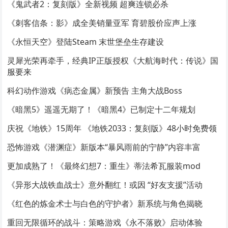
《鬼武者2：复刻版》全新视频 超爽连锁必杀
《刺客信条：影》成全美销量亚军 育碧股价应声上涨
《永恒天空》登陆Steam 末世堡垒生存建设
灵犀光荣再牵手，经典IP正版授权《大航海时代：传说》国
服要来
科幻动作游戏《病态金属》新预告 主角大战Boss
《暗黑5》遥遥无期了！《暗黑4》已制定十二年规划
庆祝《地铁》15周年 《地铁2033：复刻版》48小时免费领
恐怖游戏《潜渊症》新版本“暴风雨前的宁静”内容丰富
更加成熟了！《最终幻想7：重生》蒂法希瓦服装mod
《异形大战铁血战士》意外翻红！或因 “好友支援”活动
《红色的炼金术士与白色的守护者》新系统与角色揭晓
重回无限循环的战斗：策略游戏《永不落败》启动体验