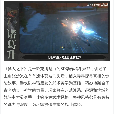
《异人之下》是一款充满魅力的3D动作格斗游戏，讲述了
主角张楚岚在爷爷遗体莫名消失后，踏入异界探寻真相的惊
险故事。游戏以神话启发的武术美学为基础，巧妙地融合了
古老功夫与哲学的力量。玩家将在超越派系、起源和地域的
战斗中大显身手，体验多种武术风格。每种风格都具有独特
的魅力与深度，为玩家提供丰富的战斗体验。