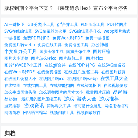
版权到期全平台下架？ 《疾速追杀Hex》宣布全平台停售
AI一键抠图
GIF分割小工具
gif合并工具
PDF压缩工具
PDF转图片
SVG在线编辑器
SVG编辑器怎么用
SVG编辑器是什么
webp图片格式
一键抠图
免费PDF转JPG
免费Word转PDF
免费一键抠图
办公神器
免费图片转webp
免费在线工具
免费抠图工具
半文鱼办公工具
图片压缩
国庆头像生成
国旗头像生成
图片大小调整
图片怎么转ico
图片裁剪工具
图片转ico
图片转WEBP小工具
在线gif合并
在线PDF转JPG
在线SVG编辑器
在线图片压缩工具
在线Word转PDF
在线免费抠图
在线图片裁剪
在线工具大全
在线图片调整大小
在线图片转ico
在线图片转webp
在线抠图
在线抠图工具
在线智能扣图
在线智能抠图
在线视频倒放
易起游
怎么生成国旗头像
怎么调整图片的尺寸大小
批量图片压缩
游戏
游戏大全
游戏推荐
易起游·
最好用的图片压缩工具
游戏资讯
游戏推荐·
简称释义工具
缩写是什么意思
网络用语缩写
网络简称
网络语言缩写
视频倒放工具
视频倒放软件
归档