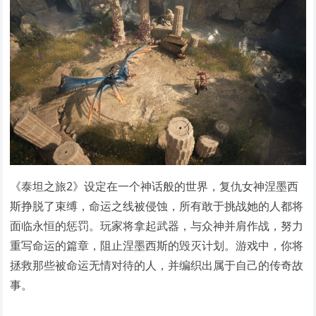
《泰坦之旅2》设定在一个神话般的世界，复仇女神涅墨西
斯挣脱了束缚，命运之线被侵蚀，所有敢于挑战她的人都将
面临永恒的惩罚。玩家将拿起武器，与众神并肩作战，努力
重写命运的篇章，阻止涅墨西斯的毁灭计划。游戏中，你将
拯救那些被命运无情对待的人，并编织出属于自己的传奇故
事。