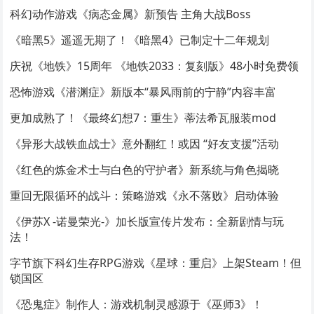
科幻动作游戏《病态金属》新预告 主角大战Boss
《暗黑5》遥遥无期了！《暗黑4》已制定十二年规划
庆祝《地铁》15周年 《地铁2033：复刻版》48小时免费领
恐怖游戏《潜渊症》新版本“暴风雨前的宁静”内容丰富
更加成熟了！《最终幻想7：重生》蒂法希瓦服装mod
《异形大战铁血战士》意外翻红！或因 “好友支援”活动
《红色的炼金术士与白色的守护者》新系统与角色揭晓
重回无限循环的战斗：策略游戏《永不落败》启动体验
《伊苏X -诺曼荣光-》加长版宣传片发布：全新剧情与玩
法！
字节旗下科幻生存RPG游戏《星球：重启》上架Steam！但
锁国区
《恐鬼症》制作人：游戏机制灵感源于《巫师3》！