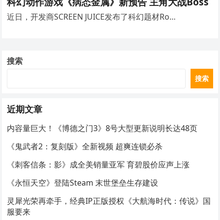
科幻动作游戏《病态金属》新预告 主角大战Boss
近日，开发商SCREEN JUICE发布了科幻题材Ro…
搜索
搜索
近期文章
内容量巨大！《博德之门3》8号大型更新说明长达48页
《鬼武者2：复刻版》全新视频 超爽连锁必杀
《刺客信条：影》成全美销量亚军 育碧股价应声上涨
《永恒天空》登陆Steam 末世堡垒生存建设
灵犀光荣再牵手，经典IP正版授权《大航海时代：传说》国
服要来