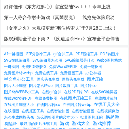
好评佳作《东方红辉心》官宣登陆Switch！今年上线
第一人称合作射击游戏《真菌朋克》上线抢先体验启动
《女巫之火》大规模更新”韦伯格雷夫”于7月28日上线！
版权到期全平台下架？ 《疾速追杀Hex》宣布全平台停售
AI一键抠图
GIF分割小工具
gif合并工具
PDF压缩工具
PDF转图片
SVG在线编辑器
SVG编辑器怎么用
SVG编辑器是什么
webp图片格式
一键抠图
免费PDF转JPG
免费Word转PDF
免费一键抠图
办公神器
免费图片转webp
免费在线工具
免费抠图工具
半文鱼办公工具
图片压缩
国庆头像生成
国旗头像生成
图片大小调整
图片怎么转ico
图片裁剪工具
图片转ico
图片转WEBP小工具
在线gif合并
在线PDF转JPG
在线SVG编辑器
在线图片压缩工具
在线Word转PDF
在线免费抠图
在线图片裁剪
在线工具大全
在线图片调整大小
在线图片转ico
在线图片转webp
在线抠图
在线抠图工具
在线智能扣图
在线智能抠图
在线视频倒放
易起游
怎么生成国旗头像
怎么调整图片的尺寸大小
批量图片压缩
游戏
游戏大全
游戏推荐
易起游·
最好用的图片压缩工具