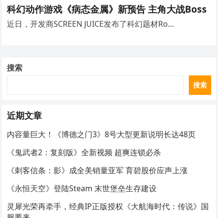
科幻动作游戏《病态金属》新预告 主角大战Boss
近日，开发商SCREEN JUICE发布了科幻题材Ro…
搜索
搜索
近期文章
内容量巨大！《博德之门3》8号大型更新说明长达48页
《鬼武者2：复刻版》全新视频 超爽连锁必杀
《刺客信条：影》成全美销量亚军 育碧股价应声上涨
《永恒天空》登陆Steam 末世堡垒生存建设
灵犀光荣再牵手，经典IP正版授权《大航海时代：传说》国
服要来