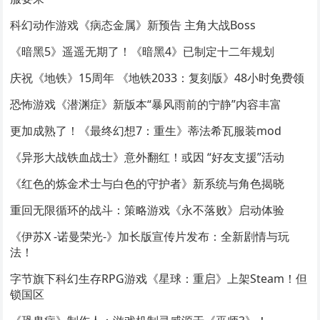
科幻动作游戏《病态金属》新预告 主角大战Boss
《暗黑5》遥遥无期了！《暗黑4》已制定十二年规划
庆祝《地铁》15周年 《地铁2033：复刻版》48小时免费领
恐怖游戏《潜渊症》新版本“暴风雨前的宁静”内容丰富
更加成熟了！《最终幻想7：重生》蒂法希瓦服装mod
《异形大战铁血战士》意外翻红！或因 “好友支援”活动
《红色的炼金术士与白色的守护者》新系统与角色揭晓
重回无限循环的战斗：策略游戏《永不落败》启动体验
《伊苏X -诺曼荣光-》加长版宣传片发布：全新剧情与玩
法！
字节旗下科幻生存RPG游戏《星球：重启》上架Steam！但
锁国区