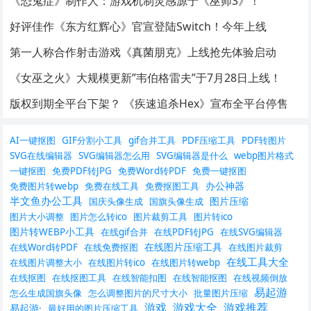
《恐鬼症》制作人：游戏机制灵感源于《巫师3》！
好评佳作《东方红辉心》官宣登陆Switch！今年上线
第一人称合作射击游戏《真菌朋克》上线抢先体验启动
《女巫之火》大规模更新”韦伯格雷夫”于7月28日上线！
版权到期全平台下架？ 《疾速追杀Hex》宣布全平台停售
AI一键抠图
GIF分割小工具
gif合并工具
PDF压缩工具
PDF转图片
SVG在线编辑器
SVG编辑器怎么用
SVG编辑器是什么
webp图片格式
一键抠图
免费PDF转JPG
免费Word转PDF
免费一键抠图
办公神器
免费图片转webp
免费在线工具
免费抠图工具
半文鱼办公工具
图片压缩
国庆头像生成
国旗头像生成
图片大小调整
图片怎么转ico
图片裁剪工具
图片转ico
图片转WEBP小工具
在线gif合并
在线PDF转JPG
在线SVG编辑器
在线图片压缩工具
在线Word转PDF
在线免费抠图
在线图片裁剪
在线工具大全
在线图片调整大小
在线图片转ico
在线图片转webp
在线抠图
在线抠图工具
在线智能扣图
在线智能抠图
在线视频倒放
易起游
怎么生成国旗头像
怎么调整图片的尺寸大小
批量图片压缩
游戏
游戏大全
游戏推荐
易起游·
最好用的图片压缩工具