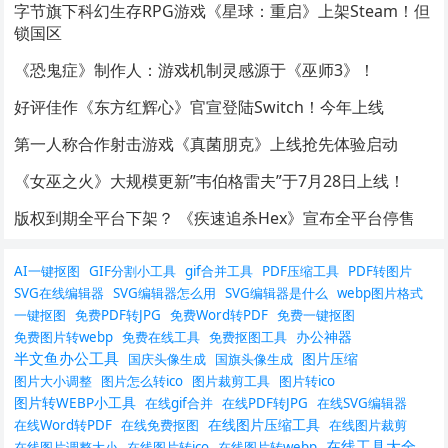
字节旗下科幻生存RPG游戏《星球：重启》上架Steam！但
锁国区
《恐鬼症》制作人：游戏机制灵感源于《巫师3》！
好评佳作《东方红辉心》官宣登陆Switch！今年上线
第一人称合作射击游戏《真菌朋克》上线抢先体验启动
《女巫之火》大规模更新”韦伯格雷夫”于7月28日上线！
版权到期全平台下架？ 《疾速追杀Hex》宣布全平台停售
AI一键抠图
GIF分割小工具
gif合并工具
PDF压缩工具
PDF转图片
SVG在线编辑器
SVG编辑器怎么用
SVG编辑器是什么
webp图片格式
一键抠图
免费PDF转JPG
免费Word转PDF
免费一键抠图
办公神器
免费图片转webp
免费在线工具
免费抠图工具
半文鱼办公工具
图片压缩
国庆头像生成
国旗头像生成
图片大小调整
图片怎么转ico
图片裁剪工具
图片转ico
图片转WEBP小工具
在线gif合并
在线PDF转JPG
在线SVG编辑器
在线图片压缩工具
在线Word转PDF
在线免费抠图
在线图片裁剪
在线工具大全
在线图片调整大小
在线图片转ico
在线图片转webp