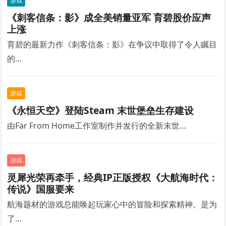
游戏
《刺客信条：影》成全美销量亚军 育碧股价应声
上涨
育碧的最新力作《刺客信条：影》在争议中取得了令人瞩目
的…
游戏
《永恒天空》登陆Steam 末世堡垒生存建设
由Far From Home工作室制作并发行的全新末世…
游戏
灵犀光荣再牵手，经典IP正版授权《大航海时代：
传说》国服要来
航海题材的游戏总能唤起玩家心中的冒险和探索精神。是为
了…