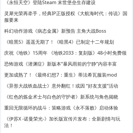
《永恒天空》登陆Steam 末世堡垒生存建设
灵犀光荣再牵手，经典IP正版授权《大航海时代：传说》国
服要来
科幻动作游戏《病态金属》新预告 主角大战Boss
《暗黑5》遥遥无期了！《暗黑4》已制定十二年规划
庆祝《地铁》15周年 《地铁2033：复刻版》48小时免费领
恐怖游戏《潜渊症》新版本“暴风雨前的宁静”内容丰富
更加成熟了！《最终幻想7：重生》蒂法希瓦服装mod
《异形大战铁血战士》意外翻红！或因 “好友支援”活动
《红色的炼金术士与白色的守护者》新系统与角色揭晓
重回无限循环的战斗：策略游戏《永不落败》启动体验
《伊苏X -诺曼荣光-》加长版宣传片发布：全新剧情与玩
法！