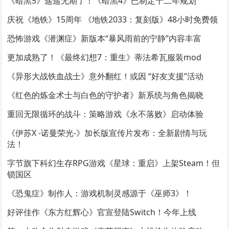
《暗黑5》遥遥无期了！《暗黑4》已制定十二年规划
庆祝《地铁》15周年 《地铁2033：复刻版》48小时免费领
恐怖游戏《潜渊症》新版本“暴风雨前的宁静”内容丰富
更加成熟了！《最终幻想7：重生》蒂法希瓦服装mod
《异形大战铁血战士》意外翻红！或因 “好友支援”活动
《红色的炼金术士与白色的守护者》新系统与角色揭晓
重回无限循环的战斗：策略游戏《永不落败》启动体验
《伊苏X -诺曼荣光-》加长版宣传片发布：全新剧情与玩
法！
字节旗下科幻生存RPG游戏《星球：重启》上架Steam！但
锁国区
《恐鬼症》制作人：游戏机制灵感源于《巫师3》！
好评佳作《东方红辉心》官宣登陆Switch！今年上线