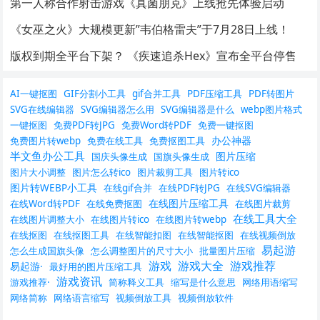
第一人称合作射击游戏《真菌朋克》上线抢先体验启动
《女巫之火》大规模更新”韦伯格雷夫”于7月28日上线！
版权到期全平台下架？ 《疾速追杀Hex》宣布全平台停售
AI一键抠图
GIF分割小工具
gif合并工具
PDF压缩工具
PDF转图片
SVG在线编辑器
SVG编辑器怎么用
SVG编辑器是什么
webp图片格式
一键抠图
免费PDF转JPG
免费Word转PDF
免费一键抠图
办公神器
免费图片转webp
免费在线工具
免费抠图工具
半文鱼办公工具
图片压缩
国庆头像生成
国旗头像生成
图片大小调整
图片怎么转ico
图片裁剪工具
图片转ico
图片转WEBP小工具
在线gif合并
在线PDF转JPG
在线SVG编辑器
在线图片压缩工具
在线Word转PDF
在线免费抠图
在线图片裁剪
在线工具大全
在线图片调整大小
在线图片转ico
在线图片转webp
在线抠图
在线抠图工具
在线智能扣图
在线智能抠图
在线视频倒放
易起游
怎么生成国旗头像
怎么调整图片的尺寸大小
批量图片压缩
游戏
游戏大全
游戏推荐
易起游·
最好用的图片压缩工具
游戏资讯
游戏推荐·
简称释义工具
缩写是什么意思
网络用语缩写
网络简称
网络语言缩写
视频倒放工具
视频倒放软件