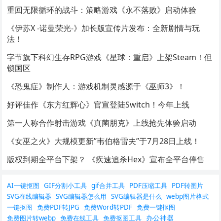
重回无限循环的战斗：策略游戏《永不落败》启动体验
《伊苏X -诺曼荣光-》加长版宣传片发布：全新剧情与玩
法！
字节旗下科幻生存RPG游戏《星球：重启》上架Steam！但
锁国区
《恐鬼症》制作人：游戏机制灵感源于《巫师3》！
好评佳作《东方红辉心》官宣登陆Switch！今年上线
第一人称合作射击游戏《真菌朋克》上线抢先体验启动
《女巫之火》大规模更新”韦伯格雷夫”于7月28日上线！
版权到期全平台下架？ 《疾速追杀Hex》宣布全平台停售
AI一键抠图
GIF分割小工具
gif合并工具
PDF压缩工具
PDF转图片
SVG在线编辑器
SVG编辑器怎么用
SVG编辑器是什么
webp图片格式
一键抠图
免费PDF转JPG
免费Word转PDF
免费一键抠图
办公神器
免费图片转webp
免费在线工具
免费抠图工具