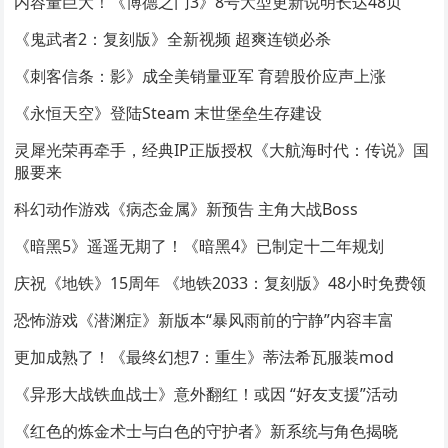
内容量巨大！《博德之门3》8号大型更新说明长达48页
《鬼武者2：复刻版》全新视频 超爽连锁必杀
《刺客信条：影》成全美销量亚军 育碧股价应声上涨
《永恒天空》登陆Steam 末世堡垒生存建设
灵犀光荣再牵手，经典IP正版授权《大航海时代：传说》国
服要来
科幻动作游戏《病态金属》新预告 主角大战Boss
《暗黑5》遥遥无期了！《暗黑4》已制定十二年规划
庆祝《地铁》15周年 《地铁2033：复刻版》48小时免费领
恐怖游戏《潜渊症》新版本“暴风雨前的宁静”内容丰富
更加成熟了！《最终幻想7：重生》蒂法希瓦服装mod
《异形大战铁血战士》意外翻红！或因 “好友支援”活动
《红色的炼金术士与白色的守护者》新系统与角色揭晓