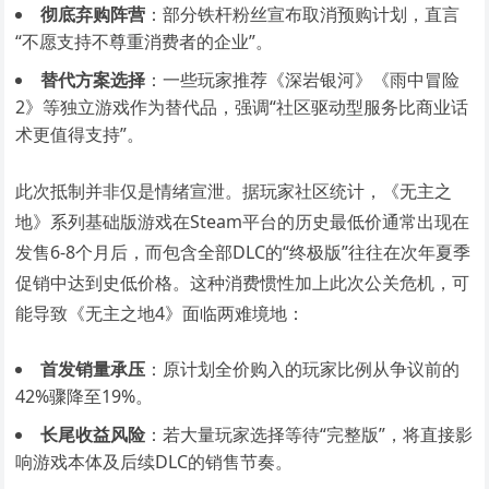
彻底弃购阵营
：部分铁杆粉丝宣布取消预购计划，直言
“不愿支持不尊重消费者的企业”。
替代方案选择
：一些玩家推荐《深岩银河》《雨中冒险
2》等独立游戏作为替代品，强调“社区驱动型服务比商业话
术更值得支持”。
此次抵制并非仅是情绪宣泄。据玩家社区统计，《无主之
地》系列基础版游戏在Steam平台的历史最低价通常出现在
发售6-8个月后，而包含全部DLC的“终极版”往往在次年夏季
促销中达到史低价格。这种消费惯性加上此次公关危机，可
能导致《无主之地4》面临两难境地：
首发销量承压
：原计划全价购入的玩家比例从争议前的
42%骤降至19%。
长尾收益风险
：若大量玩家选择等待“完整版”，将直接影
响游戏本体及后续DLC的销售节奏。