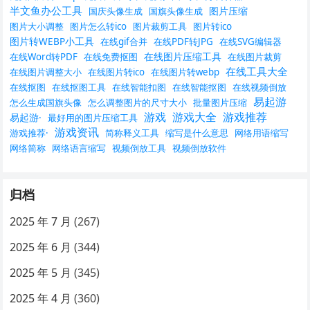
半文鱼办公工具
图片压缩
国庆头像生成
国旗头像生成
图片大小调整
图片怎么转ico
图片裁剪工具
图片转ico
图片转WEBP小工具
在线gif合并
在线PDF转JPG
在线SVG编辑器
在线图片压缩工具
在线Word转PDF
在线免费抠图
在线图片裁剪
在线工具大全
在线图片调整大小
在线图片转ico
在线图片转webp
在线抠图
在线抠图工具
在线智能扣图
在线智能抠图
在线视频倒放
易起游
怎么生成国旗头像
怎么调整图片的尺寸大小
批量图片压缩
游戏
游戏大全
游戏推荐
易起游·
最好用的图片压缩工具
游戏资讯
游戏推荐·
简称释义工具
缩写是什么意思
网络用语缩写
网络简称
网络语言缩写
视频倒放工具
视频倒放软件
归档
2025 年 7 月
(267)
2025 年 6 月
(344)
2025 年 5 月
(345)
2025 年 4 月
(360)